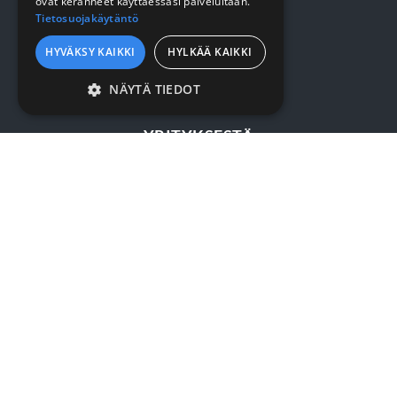
ovat keränneet käyttäessäsi palveluitaan.
Tietosuojakäytäntö
Kirjaudu / rekisteröidy
HYVÄKSY KAIKKI
HYLKÄÄ KAIKKI
Myynti- ja toimitusehdot
NÄYTÄ TIEDOT
EHDOTTOMASTI
VÄLTTÄMÄTTÖMÄT
YRITYKSESTÄ
SUORITUSKYVYLLISET
Yrityksestä
KOHDENTAVAT
Sopimusasiakkuus
TOIMINNALLISET
Yhteystiedot
LUOKITTELEMATTOMAT
SURMET OY
Ehdottomasti välttämättömät
Eteläväylä 7, 28610 Pori
Suorituskyvylliset
Kohdentavat
7:30 - 16:00
Toiminnalliset
Luokittelemattomat