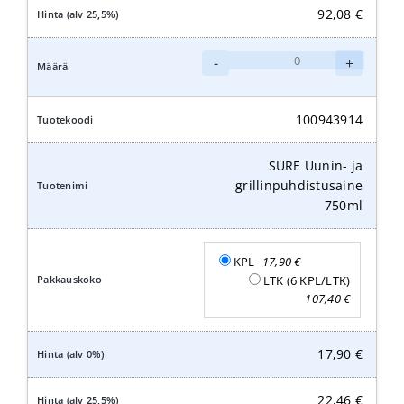
92,08
€
SURE
-
+
Uunin-
ja
grillinpuhdistusaine
100943914
5L
määrä
SURE Uunin- ja
grillinpuhdistusaine
750ml
KPL
17,90
€
LTK (6 KPL/LTK)
107,40
€
17,90
€
22,46
€