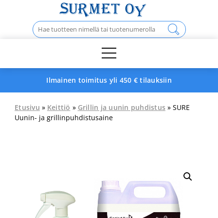
Skip
to
Haku:
content
Ilmainen toimitus yli 450 € tilauksiin
Etusivu
»
Keittiö
»
Grillin ja uunin puhdistus
» SURE
Uunin- ja grillinpuhdistusaine