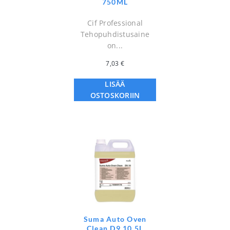
750ML
Cif Professional
Tehopuhdistusaine
on...
7,03
€
LISÄÄ
OSTOSKORIIN
Suma Auto Oven
Clean D9.10 5L