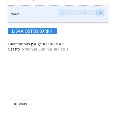
SURE
-
+
Uunin-
ja
grillinpuhdistusaine
LISÄÄ OSTOSKORIIN
750ml
määrä
Tuotetunnus (SKU):
100943914.1
Osasto:
Grillin ja uunin puhdistus
Kuvaus