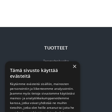
TUOTTEET
Terveydenhuolto
×
Tämä sivusto käyttää
Siivous
evästeitä
Keittiö
Käytämme evästeitä sisällön, mainosten
Pehmopaperit
personointiin ja liikenteemme analysointiin.
Jaamme myös tietoja sivustomme käytöstäsi
Suojaus
mainos- ja analytiikkakumppaneidemme
kanssa, jotka voivat yhdistää ne muihin
tietoihin, jotka olet heille antanut tai joita he
VERKKOKAUPPA