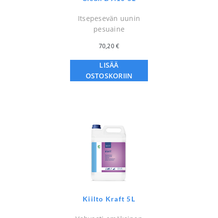
Itsepesevän uunin
pesuaine
70,20
€
LISÄÄ
OSTOSKORIIN
Kiilto Kraft 5L