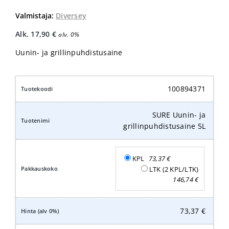
Valmistaja:
Diversey
Alk.
17,90
€
alv. 0%
Uunin- ja grillinpuhdistusaine
100894371
SURE Uunin- ja
grillinpuhdistusaine 5L
KPL
73,37
€
LTK (2 KPL/LTK)
146,74
€
73,37
€