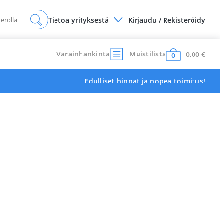
Tietoa yrityksestä
Kirjaudu / Rekisteröidy
Varainhankinta
Muistilista
0,00
€
0
Edulliset hinnat ja nopea toimitus!