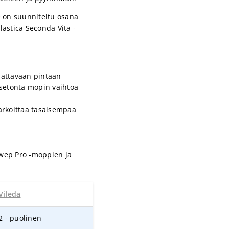
e on suunniteltu osana
lastica Seconda Vita -
pattavaan pintaan
setonta mopin vaihtoa
tarkoittaa tasaisempaa
Swep Pro -moppien ja
Vileda
2 - puolinen