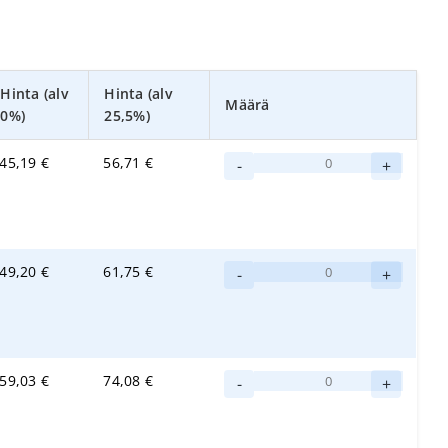
Hinta (alv
Hinta (alv
Määrä
0%)
25,5%)
Swep
45,19
€
56,71
€
-
+
Duo
r-
levykehys
35
Swep
49,20
€
61,75
€
cm
-
+
Duo
määrä
r-
levykehys
50
Swep
59,03
€
74,08
€
cm
-
+
Duo
määrä
r-
levykehys