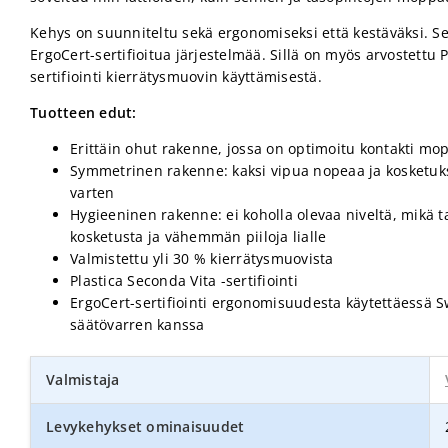
Kehys on suunniteltu sekä ergonomiseksi että kestäväksi. S
ErgoCert-sertifioitua järjestelmää. Sillä on myös arvostettu P
sertifiointi kierrätysmuovin käyttämisestä.
Tuotteen edut:
Erittäin ohut rakenne, jossa on optimoitu kontakti mo
Symmetrinen rakenne: kaksi vipua nopeaa ja kosketuk
varten
Hygieeninen rakenne: ei koholla olevaa niveltä, mikä 
kosketusta ja vähemmän piiloja lialle
Valmistettu yli 30 % kierrätysmuovista
Plastica Seconda Vita -sertifiointi
ErgoCert-sertifiointi ergonomisuudesta käytettäessä 
säätövarren kanssa
Valmistaja
Levykehykset ominaisuudet