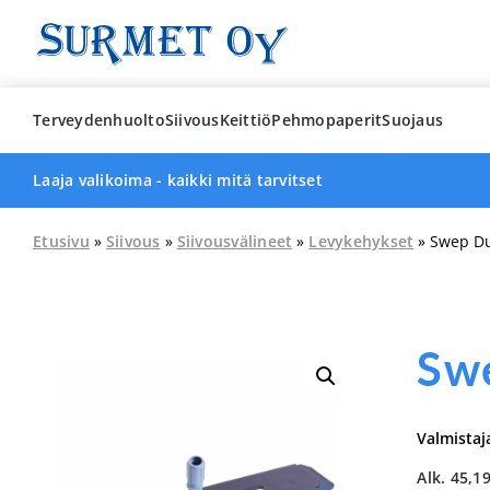
Skip
to
content
Terveydenhuolto
Siivous
Keittiö
Pehmopaperit
Suojaus
Laaja valikoima - kaikki mitä tarvitset
Etusivu
»
Siivous
»
Siivousvälineet
»
Levykehykset
» Swep Du
Swe
Valmistaj
Alk.
45,1