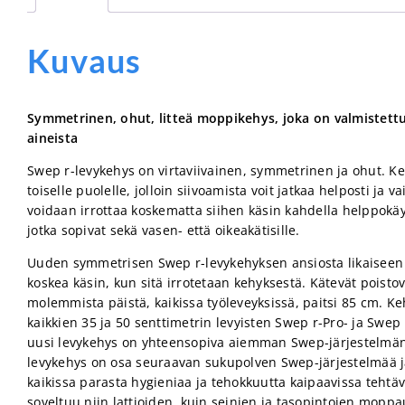
Kuvaus
Symmetrinen, ohut, litteä moppikehys, joka on valmistettu
aineista
Swep r-levykehys on virtaviivainen, symmetrinen ja ohut. Ke
toiselle puolelle, jolloin siivoamista voit jatkaa helposti ja 
voidaan irrottaa koskematta siihen käsin kahdella helppokäyt
jotka sopivat sekä vasen- että oikeakätisille.
Uuden symmetrisen Swep r-levykehyksen ansiosta likaiseen 
koskea käsin, kun sitä irrotetaan kehyksestä. Kätevät poisto
molemmista päistä, kaikissa työleveyksissä, paitsi 85 cm. K
kaikkien 35 ja 50 senttimetrin levyisten Swep r-Pro- ja Swe
uusi levykehys on yhteensopiva aiemman Swep-järjestelmän
levykehys on osa seuraavan sukupolven Swep-järjestelmää ja
kaikissa parasta hygieniaa ja tehokkuutta kaipaavissa tehtä
soveltuu niin lattioiden, kuin seinien ja tasopintojen mopp