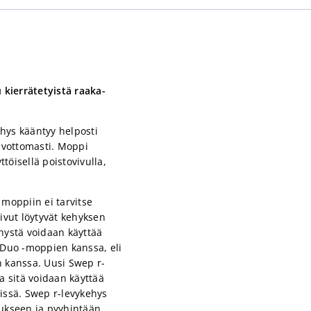
 kierrätetyistä raaka-
hys kääntyy helposti
vaivottomasti. Moppi
töisellä poistovivulla,
moppiin ei tarvitse
vivut löytyvät kehyksen
ehystä voidaan käyttää
p Duo -moppien kanssa, eli
 kanssa. Uusi Swep r-
 sitä voidaan käyttää
vissä. Swep r-levykehys
aukseen ja pyyhintään.