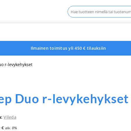
Haku:
Ilmainen toimitus yli 450 € tilauksiin
o r-levykehykset
p Duo r-levykehykset
a:
Vileda
9
€
alv. 0%