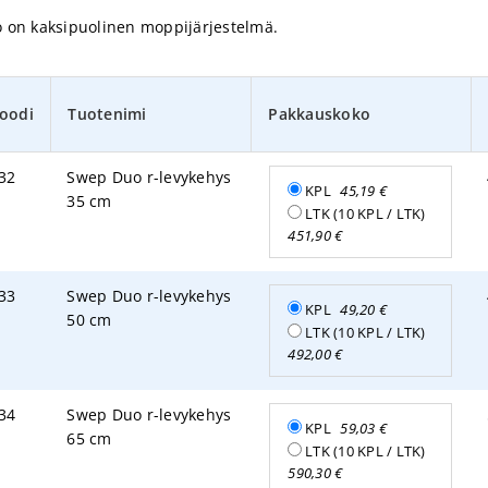
 on kaksipuolinen moppijärjestelmä.
oodi
Tuotenimi
Pakkauskoko
32
Swep Duo r-levykehys
KPL
45,19
€
35 cm
LTK (10 KPL / LTK)
451,90
€
33
Swep Duo r-levykehys
KPL
49,20
€
50 cm
LTK (10 KPL / LTK)
492,00
€
34
Swep Duo r-levykehys
KPL
59,03
€
65 cm
LTK (10 KPL / LTK)
590,30
€