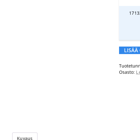
1713
LISÄÄ
Tuotetunn
Osasto:
L
Kuvaus