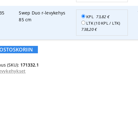
35
Swep Duo r-levykehys
KPL
73,82
€
85 cm
LTK (10 KPL / LTK)
738,20
€
 OSTOSKORIIN
us (SKU):
171332.1
evykehykset