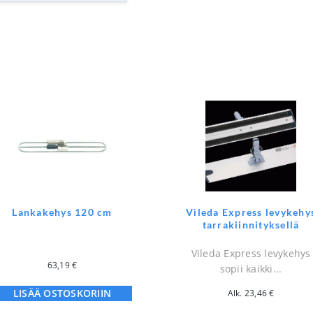
Lankakehys 120 cm
Vileda Express levykehy
tarrakiinnityksellä
Vileda Express levykehys
63,19
€
sopii kaikki...
LISÄÄ OSTOSKORIIN
Alk.
23,46
€