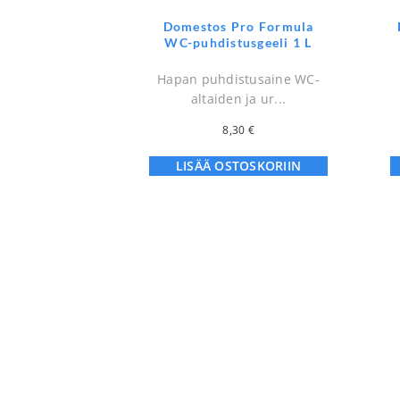
Domestos Pro Formula
WC-puhdistusgeeli 1 L
Hapan puhdistusaine WC-
altaiden ja ur...
8,30
€
LISÄÄ OSTOSKORIIN