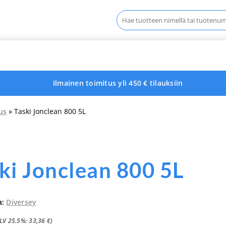
Haku:
Ilmainen toimitus yli 450 € tilauksiin
us
» Taski Jonclean 800 5L
ki Jonclean 800 5L
a:
Diversey
ALV 25.5%:
33,36
€
)