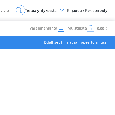
Tietoa yrityksestä
Kirjaudu / Rekisteröidy
Varainhankinta
Muistilista
0,00
€
0
Edulliset hinnat ja nopea toimitus!