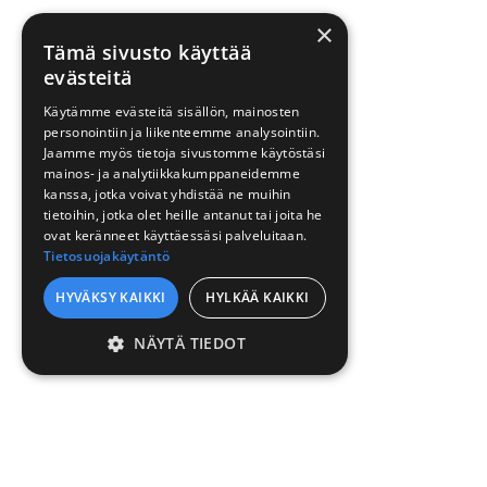
×
Tämä sivusto käyttää
evästeitä
Käytämme evästeitä sisällön, mainosten
personointiin ja liikenteemme analysointiin.
Jaamme myös tietoja sivustomme käytöstäsi
mainos- ja analytiikkakumppaneidemme
kanssa, jotka voivat yhdistää ne muihin
tietoihin, jotka olet heille antanut tai joita he
ovat keränneet käyttäessäsi palveluitaan.
Tietosuojakäytäntö
HYVÄKSY KAIKKI
HYLKÄÄ KAIKKI
NÄYTÄ TIEDOT
EHDOTTOMASTI
VÄLTTÄMÄTTÖMÄT
SUORITUSKYVYLLISET
KOHDENTAVAT