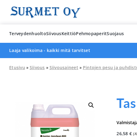
Skip
to
content
Terveydenhuolto
Siivous
Keittiö
Pehmopaperit
Suojaus
Laaja valikoima - kaikki mitä tarvitset
Etusivu
»
Siivous
»
Siivousaineet
»
Pintojen pesu ja puhdist
Tas
Valmistaj
26,58
€
(