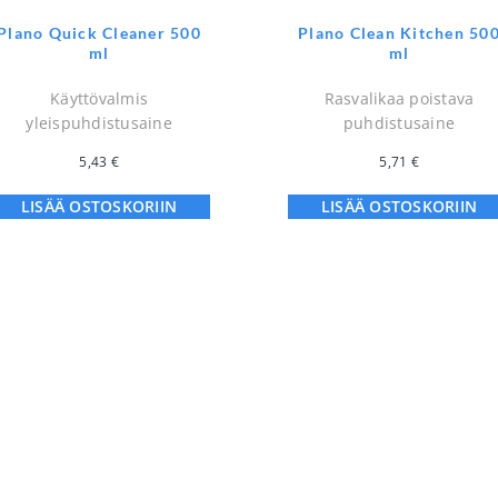
Plano Quick Cleaner 500
Plano Clean Kitchen 50
ml
ml
Käyttövalmis
Rasvalikaa poistava
yleispuhdistusaine
puhdistusaine
5,43
€
5,71
€
LISÄÄ OSTOSKORIIN
LISÄÄ OSTOSKORIIN