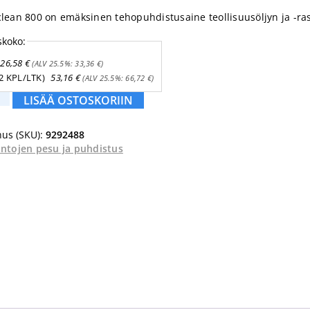
clean 800 on emäksinen tehopuhdistusaine teollisuusöljyn ja -ras
skoko:
26,58
€
(ALV 25.5%:
33,36
€
)
(2 KPL/LTK)
53,16
€
(ALV 25.5%:
66,72
€
)
LISÄÄ OSTOSKORIIN
us (SKU):
9292488
intojen pesu ja puhdistus