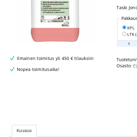
Taski Jon
Pakkau
KPL
LTK 
Taski
Jonclean
800
Ilmainen toimitus yli 450 € tilauksiin
Tuotetunn
5L
Osasto:
P
määrä
Nopea toimitusaika!
Kuvaus