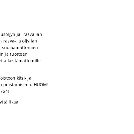
söljyn ja -rasvalian
rasva- ja öljylian
aa suojaamattomien
n ja tuotteen
eita kestämättömille
oistoon käsi- ja
ian poistamiseen. HUOM!
3754!
yttä likaa