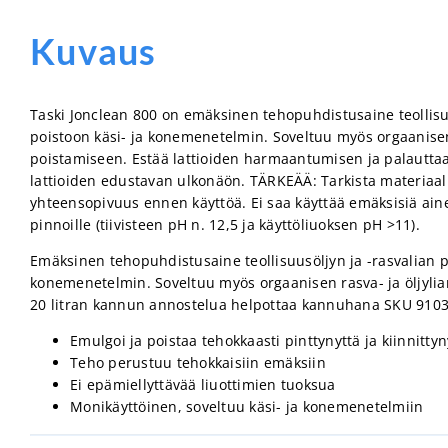
Kuvaus
Taski Jonclean 800 on emäksinen tehopuhdistusaine teollisuu
poistoon käsi- ja konemenetelmin. Soveltuu myös orgaanisen 
poistamiseen. Estää lattioiden harmaantumisen ja palautt
lattioiden edustavan ulkonäön. TÄRKEÄÄ: Tarkista materiaali
yhteensopivuus ennen käyttöä. Ei saa käyttää emäksisiä ain
pinnoille (tiivisteen pH n. 12,5 ja käyttöliuoksen pH >11).
Emäksinen tehopuhdistusaine teollisuusöljyn ja -rasvalian p
konemenetelmin. Soveltuu myös orgaanisen rasva- ja öljyl
20 litran kannun annostelua helpottaa kannuhana SKU 910
Emulgoi ja poistaa tehokkaasti pinttynyttä ja kiinnittyn
Teho perustuu tehokkaisiin emäksiin
Ei epämiellyttävää liuottimien tuoksua
Monikäyttöinen, soveltuu käsi- ja konemenetelmiin