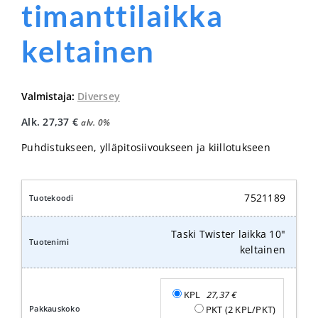
timanttilaikka
keltainen
Valmistaja:
Diversey
Alk.
27,37
€
alv. 0%
Puhdistukseen, ylläpitosiivoukseen ja kiillotukseen
7521189
Taski Twister laikka 10"
keltainen
KPL
27,37
€
PKT (2 KPL/PKT)