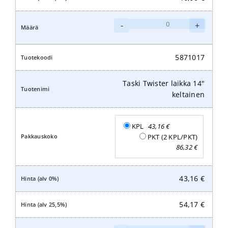
Taski
-
+
Twister
laikka
13"
5871017
keltainen
määrä
Taski Twister laikka 14"
keltainen
KPL
43,16
€
PKT (2 KPL/PKT)
86,32
€
43,16
€
54,17
€