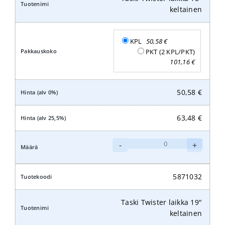
keltainen
KPL
50,58
€
PKT (2 KPL/PKT)
101,16
€
50,58
€
63,48
€
Taski
-
+
Twister
laikka
18"
5871032
keltainen
määrä
Taski Twister laikka 19"
keltainen