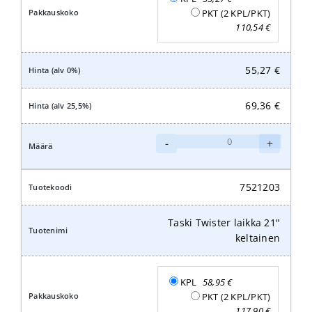
PKT (2 KPL/PKT)
110,54
€
55,27
€
69,36
€
Taski
-
+
Twister
laikka
20"
7521203
keltainen
määrä
Taski Twister laikka 21"
keltainen
KPL
58,95
€
PKT (2 KPL/PKT)
117,90
€