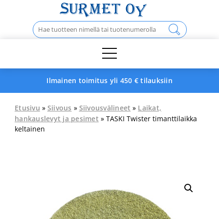
Skip
to
Haku:
content
Ilmainen toimitus yli 450 € tilauksiin
Etusivu
»
Siivous
»
Siivousvälineet
»
Laikat,
hankauslevyt ja pesimet
» TASKI Twister timanttilaikka
keltainen