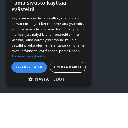
Tämä sivusto käyttää
YRITYKSESTÄ
evästeitä
Käytämme evästeitä sisällön, mainosten
Yrityksestä
personointiin ja liikenteemme analysointiin.
Jaamme myös tietoja sivustomme käytöstäsi
Sopimusasiakkuus
mainos- ja analytiikkakumppaneidemme
kanssa, jotka voivat yhdistää ne muihin
Yhteystiedot
tietoihin, jotka olet heille antanut tai joita he
ovat keränneet käyttäessäsi palveluitaan.
Tietosuojakäytäntö
SURMET OY
HYVÄKSY KAIKKI
HYLKÄÄ KAIKKI
Eteläväylä 7, 28610 Pori
NÄYTÄ TIEDOT
7:30 - 16:00
EHDOTTOMASTI
VÄLTTÄMÄTTÖMÄT
Puh. (02) 637 5566
SUORITUSKYVYLLISET
surmet@surmet.fi
KOHDENTAVAT
TOIMINNALLISET