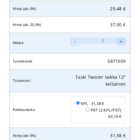
29,48
€
37,00
€
Taski
-
+
Twister
laikka
11"
5871009
keltainen
määrä
Taski Twister laikka 12"
keltainen
KPL
31,58
€
PKT (2 KPL/PKT)
63,16
€
31,58
€