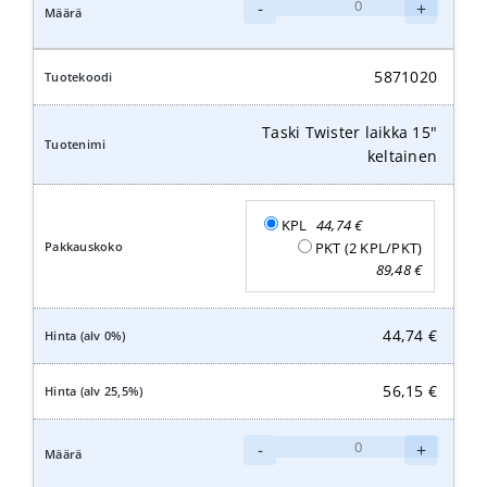
Taski
-
+
Twister
laikka
14"
5871020
keltainen
määrä
Taski Twister laikka 15"
keltainen
KPL
44,74
€
PKT (2 KPL/PKT)
89,48
€
44,74
€
56,15
€
Taski
-
+
Twister