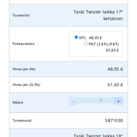
keltainen
määrä
Taski Twister laikka 17"
keltainen
KPL
48,95
€
PKT (2 KPL/PKT)
97,90
€
48,95
€
61,43
€
Taski
-
+
Twister
laikka
17"
5871030
keltainen
määrä
Taski Twister laikka 18"