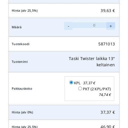
39,63
€
Taski
-
+
Twister
laikka
12"
5871013
keltainen
määrä
Taski Twister laikka 13"
keltainen
KPL
37,37
€
PKT (2 KPL/PKT)
74,74
€
37,37
€
46,90
€