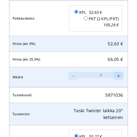
KPL
52,63
€
PKT (2 KPL/PKT)
105,26
€
52,63
€
66,05
€
Taski
-
+
Twister
laikka
19"
5871036
keltainen
määrä
Taski Twister laikka 20"
keltainen
KPL
55,27
€