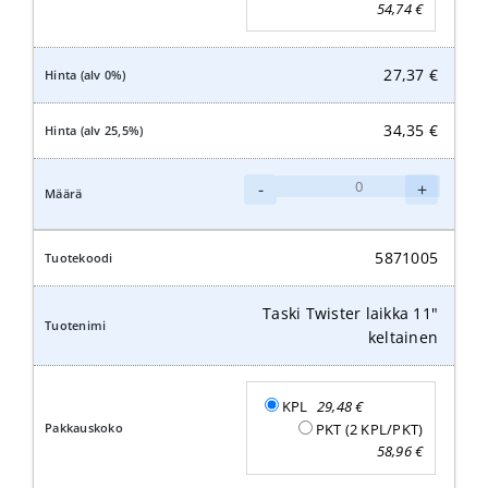
54,74
€
27,37
€
34,35
€
Taski
-
+
Twister
laikka
10"
5871005
keltainen
määrä
Taski Twister laikka 11"
keltainen
KPL
29,48
€
PKT (2 KPL/PKT)
58,96
€