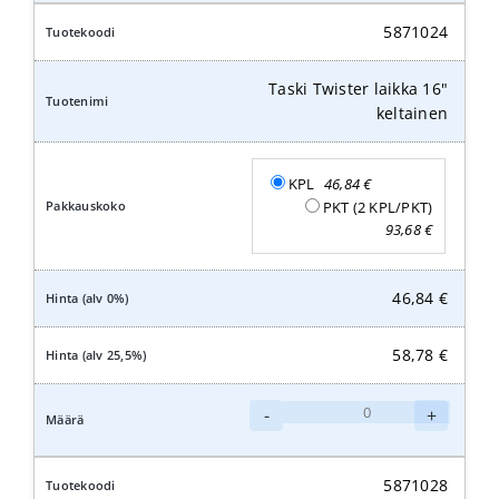
laikka
15"
5871024
keltainen
määrä
Taski Twister laikka 16"
keltainen
KPL
46,84
€
PKT (2 KPL/PKT)
93,68
€
46,84
€
58,78
€
Taski
-
+
Twister
laikka
16"
5871028