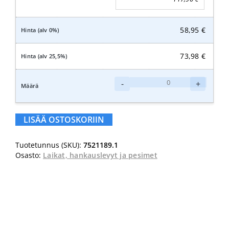
58,95
€
73,98
€
Taski
-
+
Twister
laikka
21"
LISÄÄ OSTOSKORIIN
keltainen
määrä
Tuotetunnus (SKU):
7521189.1
Osasto:
Laikat, hankauslevyt ja pesimet