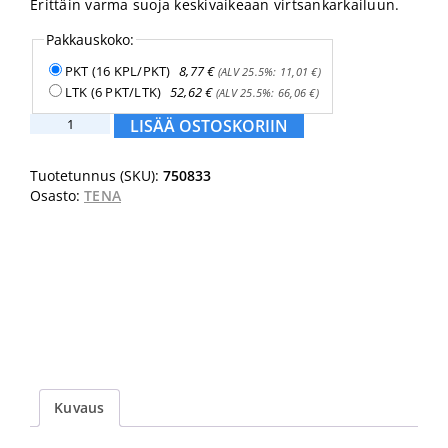
Erittäin varma suoja keskivaikeaan virtsankarkailuun.
Pakkauskoko:
PKT (16 KPL/PKT)
8,77
€
(ALV 25.5%:
11,01
€
)
LTK (6 PKT/LTK)
52,62
€
(ALV 25.5%:
66,06
€
)
TENA
LISÄÄ OSTOSKORIIN
Men
Level
Tuotetunnus (SKU):
750833
3
Osasto:
TENA
määrä
Kuvaus