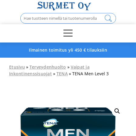
Skip
to
Haku:
content
Ilmainen toimitus yli 450 € tilauksiin
Etusivu
»
Terveydenhuolto
»
Vaipat ja
Inkontinenssisuojat
»
TENA
» TENA Men Level 3