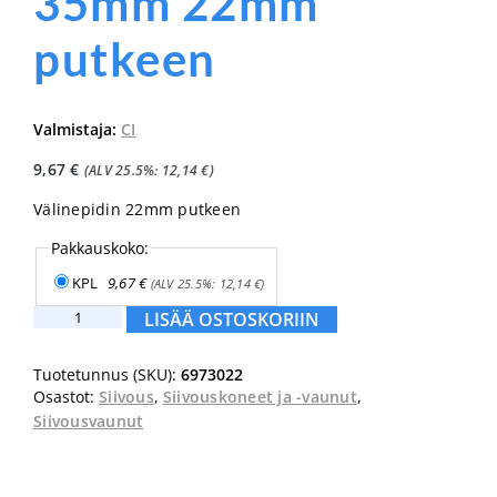
35mm 22mm
putkeen
Valmistaja:
CI
9,67
€
(ALV 25.5%:
12,14
€
)
Välinepidin 22mm putkeen
Pakkauskoko:
KPL
9,67
€
(ALV 25.5%:
12,14
€
)
Toolflex
LISÄÄ OSTOSKORIIN
One
15-
Tuotetunnus (SKU):
6973022
35mm
Osastot:
Siivous
,
Siivouskoneet ja -vaunut
,
22mm
putkeen
Siivousvaunut
määrä