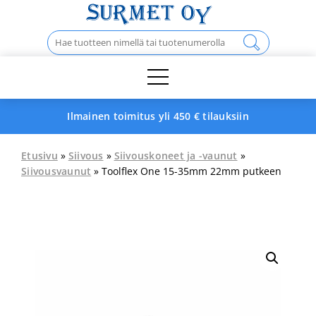
Skip
to
Haku:
content
Ilmainen toimitus yli 450 € tilauksiin
Etusivu
»
Siivous
»
Siivouskoneet ja -vaunut
»
Siivousvaunut
» Toolflex One 15-35mm 22mm putkeen