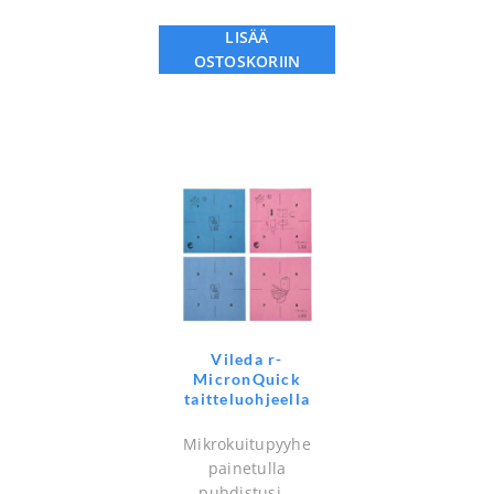
LISÄÄ
OSTOSKORIIN
Vileda r-
MicronQuick
taitteluohjeella
Mikrokuitupyyhe
painetulla
puhdistusj...