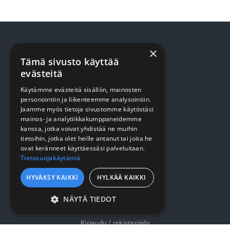
×
Tämä sivusto käyttää
TUOTTEET
evästeitä
Käytämme evästeitä sisällön, mainosten
Terveydenhuolto
personointiin ja liikenteemme analysointiin.
Siivous
Jaamme myös tietoja sivustomme käytöstäsi
mainos- ja analytiikkakumppaneidemme
Keittiö
kanssa, jotka voivat yhdistää ne muihin
tietoihin, jotka olet heille antanut tai joita he
Pehmopaperit
ovat keränneet käyttäessäsi palveluitaan.
Tietosuojakäytäntö
Suojaus
HYVÄKSY KAIKKI
HYLKÄÄ KAIKKI
VERKKOKAUPPA
NÄYTÄ TIEDOT
EHDOTTOMASTI
Kirjaudu / rekisteröidy
VÄLTTÄMÄTTÖMÄT