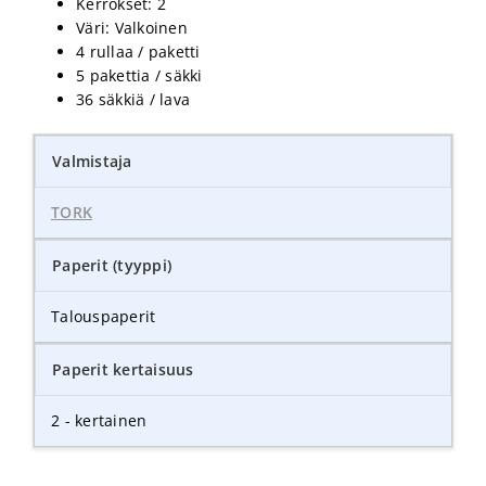
Kerrokset: 2
Väri: Valkoinen
4 rullaa / paketti
5 pakettia / säkki
36 säkkiä / lava
Valmistaja
TORK
Paperit (tyyppi)
Talouspaperit
Paperit kertaisuus
2 - kertainen