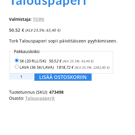
Talouspaperi
Valmistaja:
TORK
50,52
€
(ALV 25.5%:
63,40
€
)
Tork Talouspaperi sopii päivittäiseen pyyhkimiseen.
Pakkauskoko:
SK (20 RLL/SK)
50,52
€
(ALV 25.5%:
63,40
€
)
LAVA (36 SK/LAVA)
1818,72
€
(ALV 25.5%:
2282,40
€
)
Tork
LISÄÄ OSTOSKORIIN
Advanced
Talouspaperi
Tuotetunnus (SKU):
473498
määrä
Osasto:
Talouspaperit