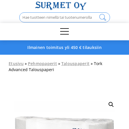
Skip
to
Haku:
content
Ilmainen toimitus yli 450 € tilauksiin
Etusivu
»
Pehmopaperit
»
Talouspaperit
» Tork
Advanced Talouspaperi