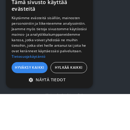
Tämä sivusto käyttää
TUOTTEET
evästeitä
Käytämme evästeitä sisällön, mainosten
Terveydenhuolto
personointiin ja liikenteemme analysointiin.
Jaamme myös tietoja sivustomme käytöstäsi
Siivous
mainos- ja analytiikkakumppaneidemme
kanssa, jotka voivat yhdistää ne muihin
Keittiö
tietoihin, jotka olet heille antanut tai joita he
Pehmopaperit
ovat keränneet käyttäessäsi palveluitaan.
Tietosuojakäytäntö
Suojaus
HYVÄKSY KAIKKI
HYLKÄÄ KAIKKI
VERKKOKAUPPA
NÄYTÄ TIEDOT
EHDOTTOMASTI
VÄLTTÄMÄTTÖMÄT
Kirjaudu / rekisteröidy
SUORITUSKYVYLLISET
Myynti- ja toimitusehdot
KOHDENTAVAT
TOIMINNALLISET
YRITYKSESTÄ