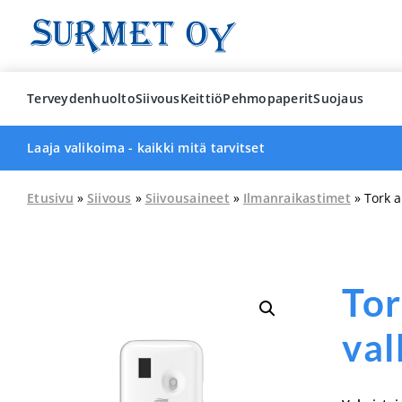
Skip
to
content
Terveydenhuolto
Siivous
Keittiö
Pehmopaperit
Suojaus
Laaja valikoima - kaikki mitä tarvitset
Etusivu
»
Siivous
»
Siivousaineet
»
Ilmanraikastimet
» Tork a
Tor
val