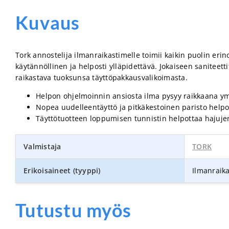
Kuvaus
Tork annostelija ilmanraikastimelle toimii kaikin puolin erin
käytännöllinen ja helposti ylläpidettävä. Jokaiseen saniteett
raikastava tuoksunsa täyttöpakkausvalikoimasta.
Helpon ohjelmoinnin ansiosta ilma pysyy raikkaana y
Nopea uudelleentäyttö ja pitkäkestoinen paristo helpot
Täyttötuotteen loppumisen tunnistin helpottaa hajujen
Valmistaja
TORK
Erikoisaineet (tyyppi)
Ilmanraik
Tutustu myös