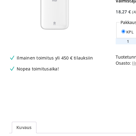
Valmistaj
18,27
€
(
Pakkau
KPL
Tork
annostelij
spray
Tuotetunn
Ilmainen toimitus yli 450 € tilauksiin
ilmanraik
Osasto:
I
valkoinen
Nopea toimitusaika!
määrä
Kuvaus