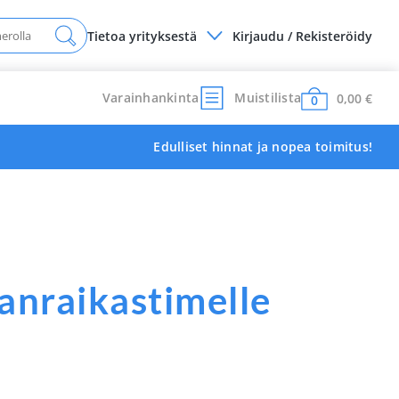
Tietoa yrityksestä
Kirjaudu / Rekisteröidy
Varainhankinta
Muistilista
0,00
€
0
Edulliset hinnat ja nopea toimitus!
manraikastimelle