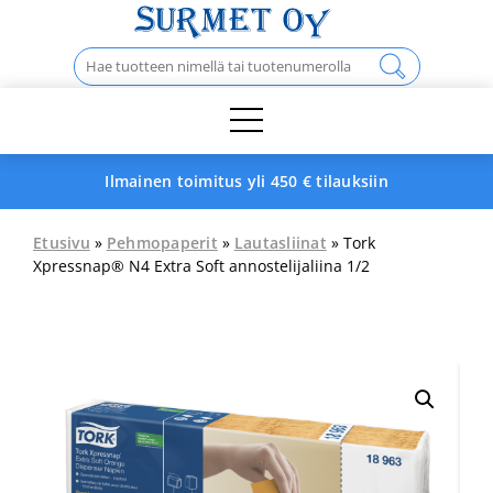
Skip
to
Haku:
content
Ilmainen toimitus yli 450 € tilauksiin
Etusivu
»
Pehmopaperit
»
Lautasliinat
» Tork
Xpressnap® N4 Extra Soft annostelijaliina 1/2