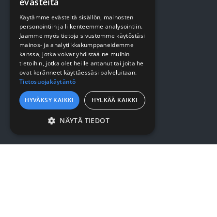
evästeitä
Kirjaudu / rekisteröidy
Käytämme evästeitä sisällön, mainosten
personointiin ja liikenteemme analysointiin.
Myynti- ja toimitusehdot
Jaamme myös tietoja sivustomme käytöstäsi
mainos- ja analytiikkakumppaneidemme
kanssa, jotka voivat yhdistää ne muihin
YRITYKSESTÄ
tietoihin, jotka olet heille antanut tai joita he
ovat keränneet käyttäessäsi palveluitaan.
Tietosuojakäytäntö
Yrityksestä
HYVÄKSY KAIKKI
HYLKÄÄ KAIKKI
Sopimusasiakkuus
NÄYTÄ TIEDOT
Yhteystiedot
EHDOTTOMASTI
VÄLTTÄMÄTTÖMÄT
SURMET OY
SUORITUSKYVYLLISET
KOHDENTAVAT
Eteläväylä 7, 28610 Pori
TOIMINNALLISET
7:30 - 16:00
LUOKITTELEMATTOMAT
Puh. (02) 637 5566