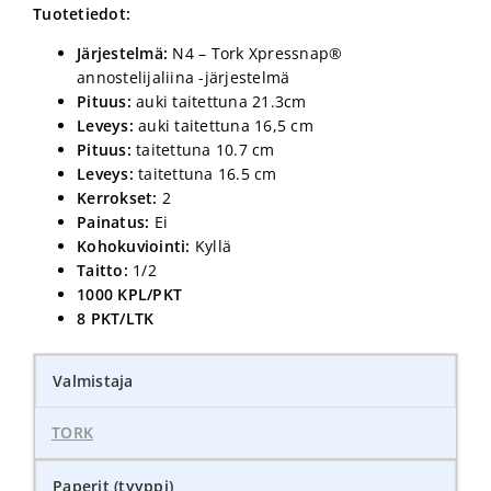
Tuotetiedot:
Järjestelmä:
N4 – Tork Xpressnap®
annostelijaliina -järjestelmä
Pituus:
auki taitettuna 21.3cm
Leveys:
auki taitettuna 16,5 cm
Pituus:
taitettuna 10.7 cm
Leveys:
taitettuna 16.5 cm
Kerrokset:
2
Painatus:
Ei
Kohokuviointi:
Kyllä
Taitto:
1/2
1000 KPL/PKT
8 PKT/LTK
Valmistaja
TORK
Paperit (tyyppi)