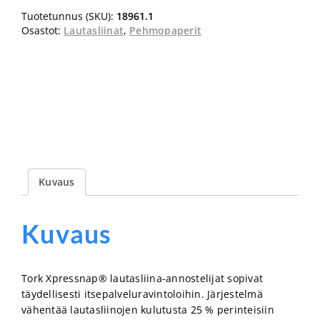
annostelijaliina
Tuotetunnus (SKU):
18961.1
viininpunainen
Osastot:
Lautasliinat
,
Pehmopaperit
1/2
määrä
Kuvaus
Kuvaus
Tork Xpressnap® lautasliina-annostelijat sopivat
täydellisesti itsepalveluravintoloihin. Järjestelmä
vähentää lautasliinojen kulutusta 25 % perinteisiin