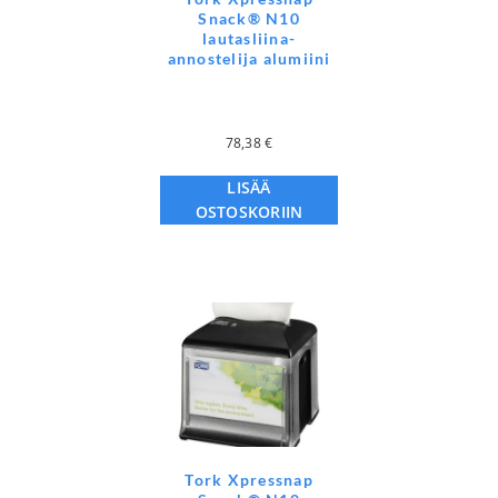
Snack® N10
lautasliina-
annostelija alumiini
78,38
€
LISÄÄ
OSTOSKORIIN
Tork Xpressnap