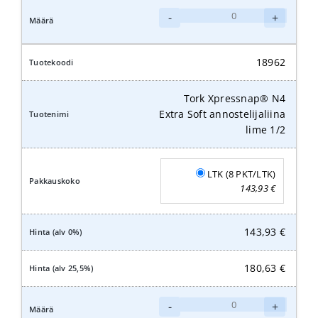
Tork
-
+
Xpressnap®
N4
Extra
18962
Soft
annostelijaliina
Tork Xpressnap® N4
oranssi
Extra Soft annostelijaliina
1/2
lime 1/2
määrä
LTK (8 PKT/LTK)
143,93
€
143,93
€
180,63
€
Tork
-
+