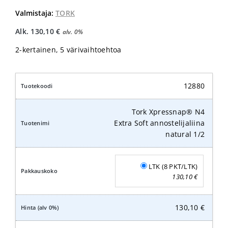
Valmistaja:
TORK
Alk.
130,10
€
alv. 0%
2-kertainen, 5 värivaihtoehtoa
12880
Tork Xpressnap® N4
Extra Soft annostelijaliina
natural 1/2
LTK (8 PKT/LTK)
130,10
€
130,10
€