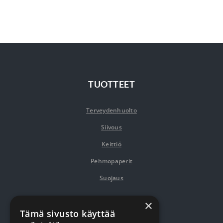
TUOTTEET
Terveydenhuolto
Siivous
Keittiö
Pehmopaperit
Suojaus
×
VERKKOKAUPPA
Tämä sivusto käyttää