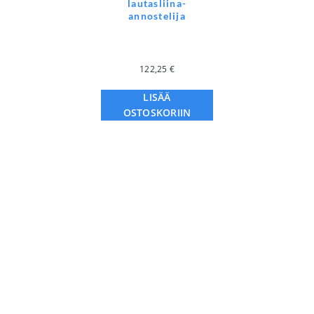
lautasliina-
annostelija
122,25
€
LISÄÄ
OSTOSKORIIN