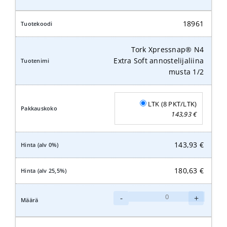
Xpressnap®
N4
Extra
18961
Soft
annostelijaliina
Tork Xpressnap® N4
lime
Extra Soft annostelijaliina
1/2
musta 1/2
määrä
LTK (8 PKT/LTK)
143,93
€
143,93
€
180,63
€
Tork
-
+
Xpressnap®
N4