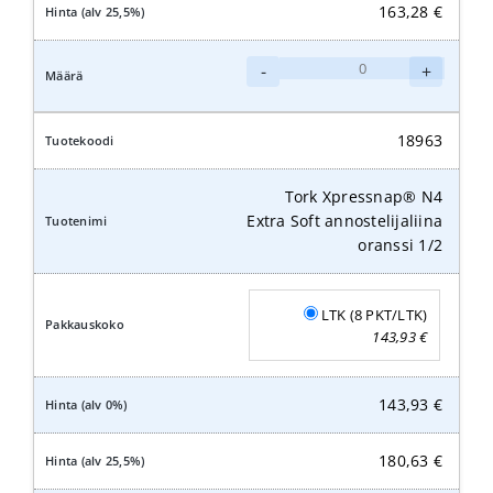
163,28
€
Tork
-
+
Xpressnap®
N4
Extra
18963
Soft
annostelijaliina
Tork Xpressnap® N4
natural
Extra Soft annostelijaliina
1/2
oranssi 1/2
määrä
LTK (8 PKT/LTK)
143,93
€
143,93
€
180,63
€