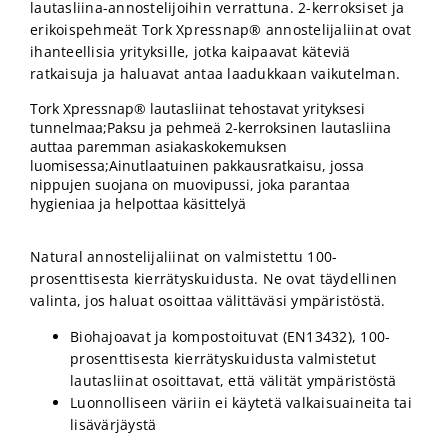
lautasliina-annostelijoihin verrattuna. 2-kerroksiset ja
erikoispehmeät Tork Xpressnap® annostelijaliinat ovat
ihanteellisia yrityksille, jotka kaipaavat käteviä
ratkaisuja ja haluavat antaa laadukkaan vaikutelman.
Tork Xpressnap® lautasliinat tehostavat yrityksesi
tunnelmaa;Paksu ja pehmeä 2-kerroksinen lautasliina
auttaa paremman asiakaskokemuksen
luomisessa;Ainutlaatuinen pakkausratkaisu, jossa
nippujen suojana on muovipussi, joka parantaa
hygieniaa ja helpottaa käsittelyä
Natural annostelijaliinat on valmistettu 100-
prosenttisesta kierrätyskuidusta. Ne ovat täydellinen
valinta, jos haluat osoittaa välittäväsi ympäristöstä.
Biohajoavat ja kompostoituvat (EN13432), 100-
prosenttisesta kierrätyskuidusta valmistetut
lautasliinat osoittavat, että välität ympäristöstä
Luonnolliseen väriin ei käytetä valkaisuaineita tai
lisävärjäystä