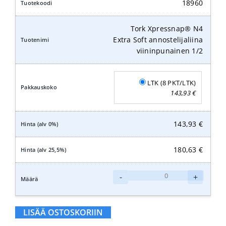
Extra
18960
Soft
annostelijaliina
Tork Xpressnap® N4
musta
Extra Soft annostelijaliina
1/2
viininpunainen 1/2
määrä
LTK (8 PKT/LTK)
143,93
€
143,93
€
180,63
€
Tork
-
+
Xpressnap®
N4
Extra
LISÄÄ OSTOSKORIIN
Soft