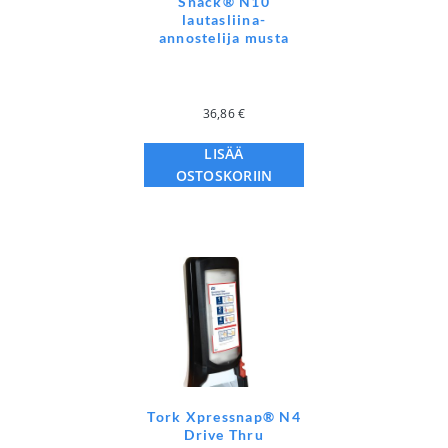
Snack® N10
lautasliina-
annostelija musta
36,86
€
LISÄÄ
OSTOSKORIIN
Tork Xpressnap® N4
Drive Thru