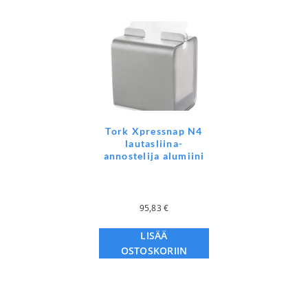
Tork Xpressnap N4
lautasliina-
annostelija alumiini
95,83
€
LISÄÄ
OSTOSKORIIN