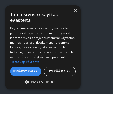
×
Terveydenhuolto
Tämä sivusto käyttää
Siivous
evästeitä
Keittiö
Käytämme evästeitä sisällön, mainosten
personointiin ja liikenteemme analysointiin.
Pehmopaperit
Jaamme myös tietoja sivustomme käytöstäsi
mainos- ja analytiikkakumppaneidemme
Suojaus
kanssa, jotka voivat yhdistää ne muihin
tietoihin, jotka olet heille antanut tai joita he
ovat keränneet käyttäessäsi palveluitaan.
VERKKOKAUPPA
Tietosuojakäytäntö
HYVÄKSY KAIKKI
HYLKÄÄ KAIKKI
Kirjaudu / rekisteröidy
NÄYTÄ TIEDOT
Myynti- ja toimitusehdot
EHDOTTOMASTI
VÄLTTÄMÄTTÖMÄT
YRITYKSESTÄ
SUORITUSKYVYLLISET
KOHDENTAVAT