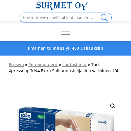
Skip
to
Haku:
content
Ilmainen toimitus yli 450 € tilauksiin
Etusivu
»
Pehmopaperit
»
Lautasliinat
» Tork
Xpressnap® N4 Extra Soft annostelijaliina valkoinen 1/4