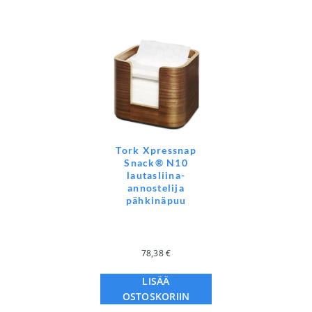
Tork Xpressnap
Snack® N10
lautasliina-
annostelija
pähkinäpuu
78,38
€
LISÄÄ
OSTOSKORIIN