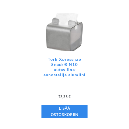
Tork Xpressnap
Snack® N10
lautasliina-
annostelija alumiini
78,38
€
LISÄÄ
OSTOSKORIIN