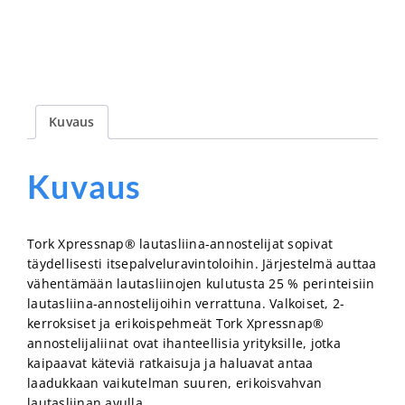
määrä
Kuvaus
Kuvaus
Tork Xpressnap® lautasliina-annostelijat sopivat
täydellisesti itsepalveluravintoloihin. Järjestelmä auttaa
vähentämään lautasliinojen kulutusta 25 % perinteisiin
lautasliina-annostelijoihin verrattuna. Valkoiset, 2-
kerroksiset ja erikoispehmeät Tork Xpressnap®
annostelijaliinat ovat ihanteellisia yrityksille, jotka
kaipaavat käteviä ratkaisuja ja haluavat antaa
laadukkaan vaikutelman suuren, erikoisvahvan
lautasliinan avulla.