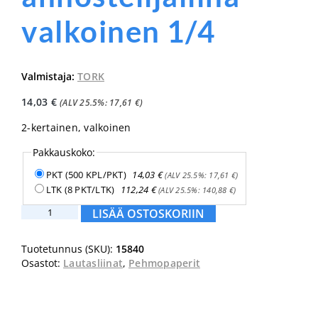
valkoinen 1/4
Valmistaja:
TORK
14,03
€
(ALV 25.5%:
17,61
€
)
2-kertainen, valkoinen
Pakkauskoko:
PKT (500 KPL/PKT)
14,03
€
(ALV 25.5%:
17,61
€
)
LTK (8 PKT/LTK)
112,24
€
(ALV 25.5%:
140,88
€
)
Tork
LISÄÄ OSTOSKORIIN
Xpressnap®
N4
Tuotetunnus (SKU):
15840
Extra
Osastot:
Lautasliinat
,
Pehmopaperit
Soft
annostelijaliina
valkoinen
1/4