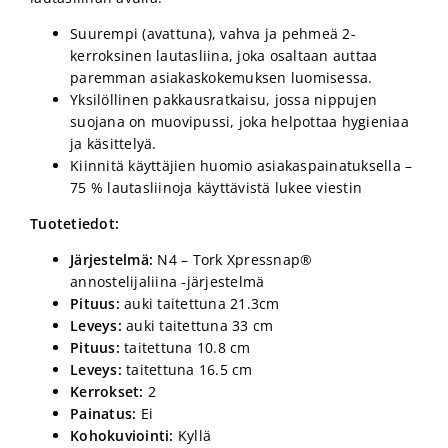
Suurempi (avattuna), vahva ja pehmeä 2-
kerroksinen lautasliina, joka osaltaan auttaa
paremman asiakaskokemuksen luomisessa.
Yksilöllinen pakkausratkaisu, jossa nippujen
suojana on muovipussi, joka helpottaa hygieniaa
ja käsittelyä.
Kiinnitä käyttäjien huomio asiakaspainatuksella –
75 % lautasliinoja käyttävistä lukee viestin
Tuotetiedot:
Järjestelmä:
N4 – Tork Xpressnap®
annostelijaliina -järjestelmä
Pituus:
auki taitettuna 21.3cm
Leveys:
auki taitettuna 33 cm
Pituus:
taitettuna 10.8 cm
Leveys:
taitettuna 16.5 cm
Kerrokset:
2
Painatus:
Ei
Kohokuviointi:
Kyllä