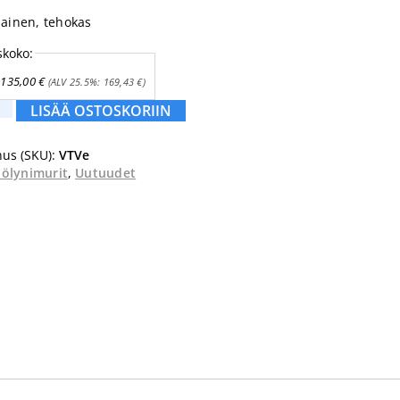
ljainen, tehokas
skoko:
135,00
€
(ALV 25.5%:
169,43
€
)
LISÄÄ OSTOSKORIIN
i
us (SKU):
VTVe
ölynimurit
,
Uutuudet