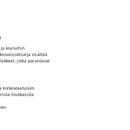
i
ja kouluihin.
kiovarustesarja sisältää
lakkeet, jotka parantavat
a korkealaatuisen
mista hiukkasista
seen