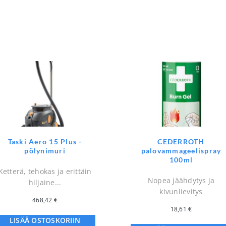
Taski Aero 15 Plus -
CEDERROTH
pölynimuri
palovammageelispray
100ml
Ketterä, tehokas ja erittäin
Nopea jäähdytys ja
hiljaine...
kivunlievitys
468,42
€
18,61
€
LISÄÄ OSTOSKORIIN