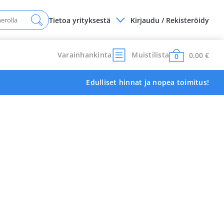
Tietoa yrityksestä
Kirjaudu / Rekisteröidy
Varainhankinta
Muistilista
0,00
€
0
Edulliset hinnat ja nopea toimitus!