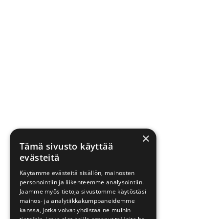
×
Tämä sivusto käyttää
evästeitä
Käytämme evästeitä sisällön, mainosten
personointiin ja liikenteemme analysointiin.
Jaamme myös tietoja sivustomme käytöstäsi
mainos- ja analytiikkakumppaneidemme
kanssa, jotka voivat yhdistää ne muihin