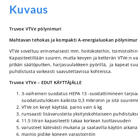
Kuvaus
Truvox VTVe pölynimuri
Mahtavan tehokas ja kompakti A-energialuokan pölynimur
VTVe soveltuu erinomaisesti mm. hoitokoteihin, toimistoihin 
Kapasiteetiltään suuren, mutta kevyen ja ketterän VTVe:n va
pitkän säätöputken, harjasuulakkeen pyörillä, ja kapeat suu
puhdistusta vaikeasti saavutettavissa kohteissa.
Truvox VTVe – EDUT KÄYTTÄJÄLLE
3-vaiheinen suodatus HEPA 13 -suodattimineen tarjoa
suodatustuloksen kaikista 0,3 mikronin ja sitä suurem
VTVe on kevyt käyttää, paino vain 6 kg
runsaasti lisävarusteita yksityiskohtaiseen puhdistuk
11,5 litran kapasiteetti takaa korkean tuottavuuden
varusteet kätevästi mukana ja saatavilla käytön aikana
mainio pidike koneen varastointiin