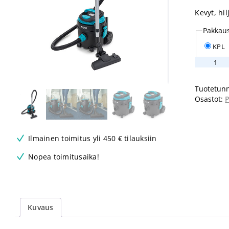
Kevyt, hi
Pakkau
KPL
Truvox
VTVe
pölynimur
Tuotetunn
määrä
Osastot:
P
Ilmainen toimitus yli 450 € tilauksiin
Nopea toimitusaika!
Kuvaus