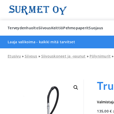
Skip
to
content
Terveydenhuolto
Siivous
Keittiö
Pehmopaperit
Suojaus
Laaja valikoima - kaikki mitä tarvitset
Etusivu
»
Siivous
»
Siivouskoneet ja -vaunut
»
Pölynimurit
»
Tru
Valmistaj
135,00
€