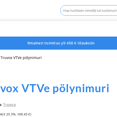
Haku:
Ilmainen toimitus yli 450 € tilauksiin
 Truvox VTVe pölynimuri
vox VTVe pölynimuri
a:
Truvox
(ALV 25.5%:
169,43
€
)