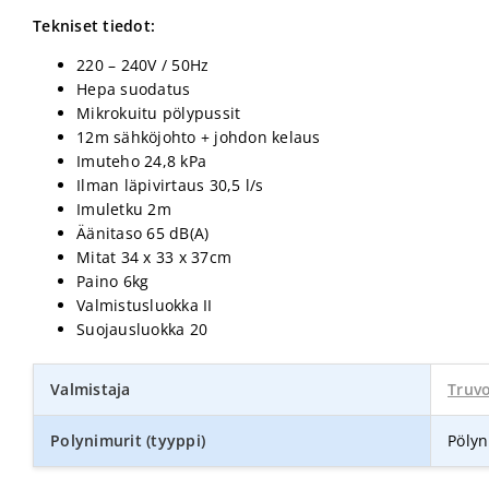
Tekniset tiedot:
220 – 240V / 50Hz
Hepa suodatus
Mikrokuitu pölypussit
12m sähköjohto + johdon kelaus
Imuteho 24,8 kPa
Ilman läpivirtaus 30,5 l/s
Imuletku 2m
Äänitaso 65 dB(A)
Mitat 34 x 33 x 37cm
Paino 6kg
Valmistusluokka II
Suojausluokka 20
Valmistaja
Truv
Polynimurit (tyyppi)
Pölyn