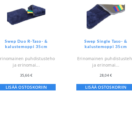
Swep Duo R-Taso- &
Swep Single Taso- &
kalustemoppi 35cm
kalustemoppi 35cm
rinomainen puhdistusteho
Erinomainen puhdistuste
ja erinomai...
ja erinomai...
35,66
€
28,04
€
LISÄÄ OSTOSKORIIN
LISÄÄ OSTOSKORIIN