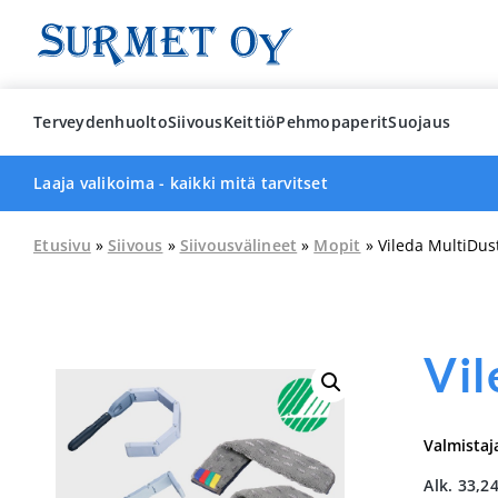
Skip
to
content
Terveydenhuolto
Siivous
Keittiö
Pehmopaperit
Suojaus
Laaja valikoima - kaikki mitä tarvitset
Etusivu
»
Siivous
»
Siivousvälineet
»
Mopit
» Vileda MultiDus
Vil
Valmistaj
Alk.
33,2