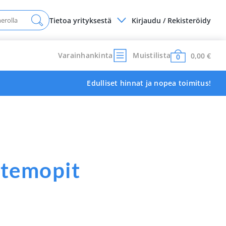
Tietoa yrityksestä
Kirjaudu / Rekisteröidy
Varainhankinta
Muistilista
0,00
€
0
Edulliset hinnat ja nopea toimitus!
stemopit