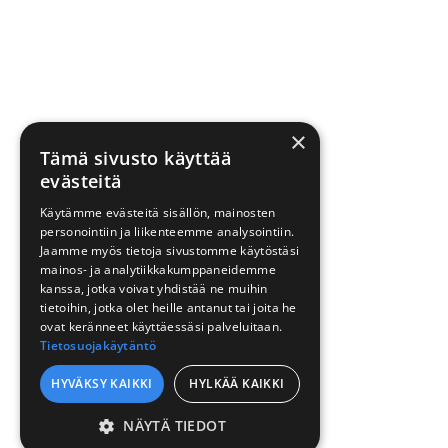
×
Tämä sivusto käyttää
evästeitä
Käytämme evästeitä sisällön, mainosten
personointiin ja liikenteemme analysointiin.
Jaamme myös tietoja sivustomme käytöstäsi
mainos- ja analytiikkakumppaneidemme
kanssa, jotka voivat yhdistää ne muihin
tietoihin, jotka olet heille antanut tai joita he
ovat keränneet käyttäessäsi palveluitaan.
Tietosuojakäytäntö
HYVÄKSY KAIKKI
HYLKÄÄ KAIKKI
NÄYTÄ TIEDOT