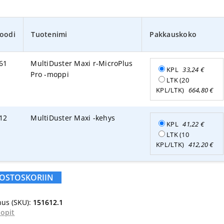
oodi
Tuotenimi
Pakkauskoko
61
MultiDuster Maxi r-MicroPlus
KPL
33,24
€
Pro -moppi
LTK (20
KPL/LTK)
664,80
€
12
MultiDuster Maxi -kehys
KPL
41,22
€
LTK (10
KPL/LTK)
412,20
€
 OSTOSKORIIN
us (SKU):
151612.1
opit