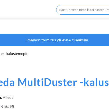
Haku:
Ilmainen toimitus yli 450 € tilauksiin
ter -kalustemopit
eda MultiDuster -kalu
a:
Vileda
4
€
alv. 0%