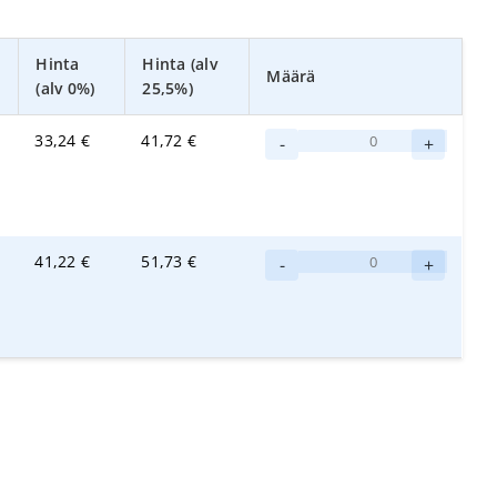
Hinta
Hinta (alv
Määrä
(alv 0%)
25,5%)
MultiDuster
33,24
€
41,72
€
-
+
Maxi
r-
MicroPlus
Pro
MultiDuster
41,22
€
51,73
€
-
-
+
Maxi
moppi
-
määrä
kehys
määrä