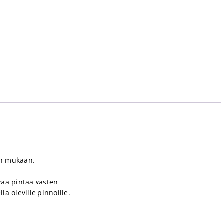
on mukaan.
vaa pintaa vasten.
a oleville pinnoille.