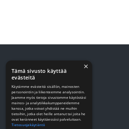
×
TUOTTEET
Tämä sivusto käyttää
evästeitä
Terveydenhuolto
Käytämme evästeitä sisällön, mainosten
personointiin ja liikenteemme analysointiin.
Siivous
Jaamme myös tietoja sivustomme käytöstäsi
mainos- ja analytiikkakumppaneidemme
Keittiö
kanssa, jotka voivat yhdistää ne muihin
Pehmopaperit
tietoihin, jotka olet heille antanut tai joita he
ovat keränneet käyttäessäsi palveluitaan.
Suojaus
Tietosuojakäytäntö