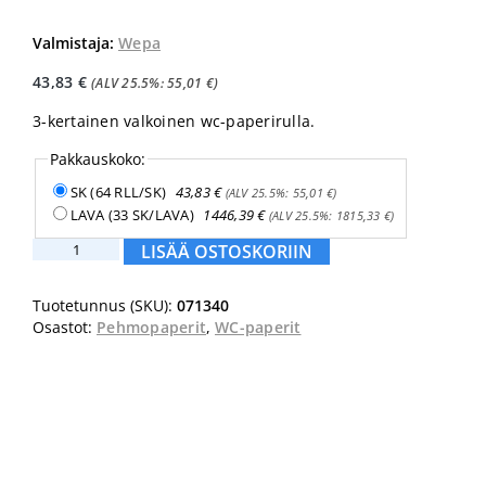
Valmistaja:
Wepa
43,83
€
(ALV 25.5%:
55,01
€
)
3-kertainen valkoinen wc-paperirulla.
Pakkauskoko:
SK (64 RLL/SK)
43,83
€
(ALV 25.5%:
55,01
€
)
LAVA (33 SK/LAVA)
1446,39
€
(ALV 25.5%:
1815,33
€
)
Wepa
LISÄÄ OSTOSKORIIN
Satino
wc-
Tuotetunnus (SKU):
071340
paperi
Osastot:
Pehmopaperit
,
WC-paperit
3
krs.
määrä