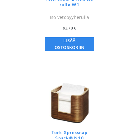
rulla W1
Iso vetopyyherulla
93,78
€
LISÄÄ
OSTOSKORIIN
Tork Xpressnap
Snack® N10