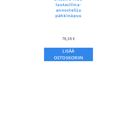
lautasliina-
annostelija
pähkinäpuu
78,38
€
LISÄÄ
OSTOSKORIIN