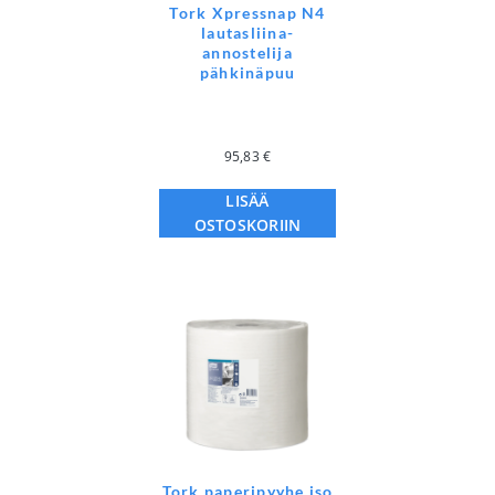
Tork Xpressnap N4
lautasliina-
annostelija
pähkinäpuu
95,83
€
LISÄÄ
OSTOSKORIIN
Tork paperipyyhe iso