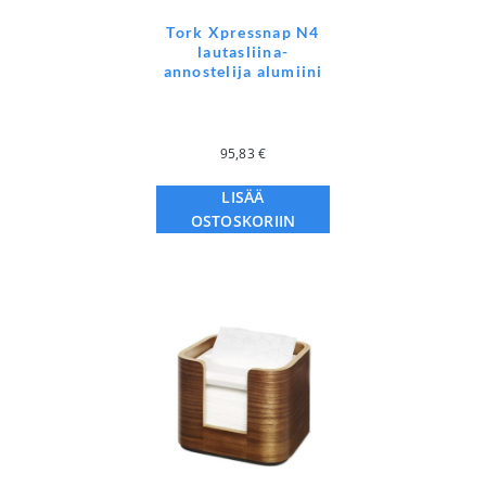
Tork Xpressnap N4
lautasliina-
annostelija alumiini
95,83
€
LISÄÄ
OSTOSKORIIN