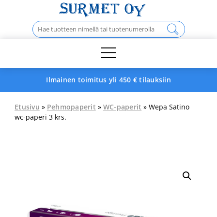
Skip
to
Haku:
content
Ilmainen toimitus yli 450 € tilauksiin
Etusivu
»
Pehmopaperit
»
WC-paperit
» Wepa Satino
wc-paperi 3 krs.