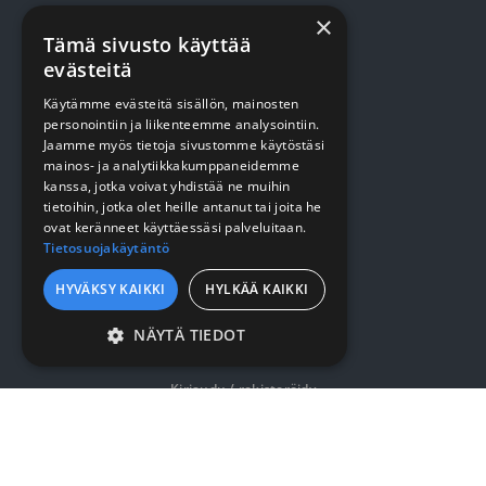
×
Tämä sivusto käyttää
TUOTTEET
evästeitä
Käytämme evästeitä sisällön, mainosten
Terveydenhuolto
personointiin ja liikenteemme analysointiin.
Jaamme myös tietoja sivustomme käytöstäsi
Siivous
mainos- ja analytiikkakumppaneidemme
Keittiö
kanssa, jotka voivat yhdistää ne muihin
tietoihin, jotka olet heille antanut tai joita he
Pehmopaperit
ovat keränneet käyttäessäsi palveluitaan.
Tietosuojakäytäntö
Suojaus
HYVÄKSY KAIKKI
HYLKÄÄ KAIKKI
VERKKOKAUPPA
NÄYTÄ TIEDOT
EHDOTTOMASTI
VÄLTTÄMÄTTÖMÄT
Kirjaudu / rekisteröidy
SUORITUSKYVYLLISET
Myynti- ja toimitusehdot
KOHDENTAVAT