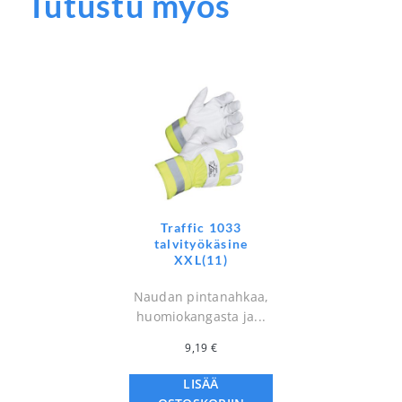
Tutustu myös
Traffic 1033
talvityökäsine
XXL(11)
Naudan pintanahkaa,
huomiokangasta ja...
9,19
€
LISÄÄ