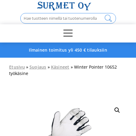
Skip
to
Haku:
content
Ilmainen toimitus yli 450 € tilauksiin
Etusivu
»
Suojaus
»
Käsineet
» Winter Pointer 10652
työkäsine