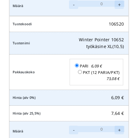
Winter
-
+
Pointer
10652
työkäsine
106520
XXL(11,5)
määrä
Winter Pointer 10652
työkäsine XL(10,5)
PARI
6,09
€
PKT (12 PARIA/PKT)
73,08
€
6,09
€
7,64
€
Winter
-
+
Pointer