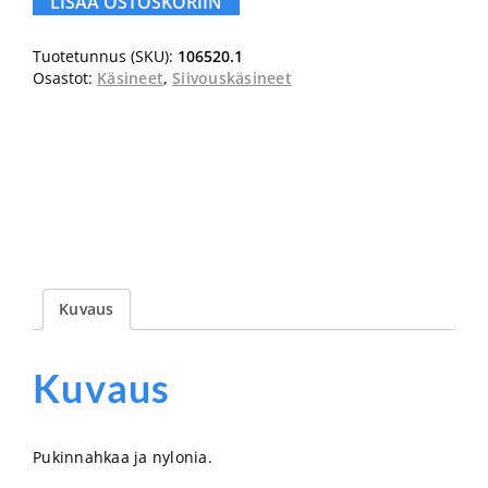
LISÄÄ OSTOSKORIIN
L(9)
määrä
Tuotetunnus (SKU):
106520.1
Osastot:
Käsineet
,
Siivouskäsineet
Kuvaus
Kuvaus
Pukinnahkaa ja nylonia.