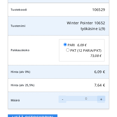
10652
työkäsine
106529
XL(10,5)
määrä
Winter Pointer 10652
työkäsine L(9)
PARI
6,09
€
PKT (12 PARIA/PKT)
73,08
€
6,09
€
7,64
€
Winter
-
+
Pointer
10652
työkäsine