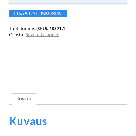
Shield
1037
LISÄÄ OSTOSKORIIN
työkäsine
L(9)
Tuotetunnus (SKU):
10371.1
määrä
Osasto:
Siivouskäsineet
Kuvaus
Kuvaus