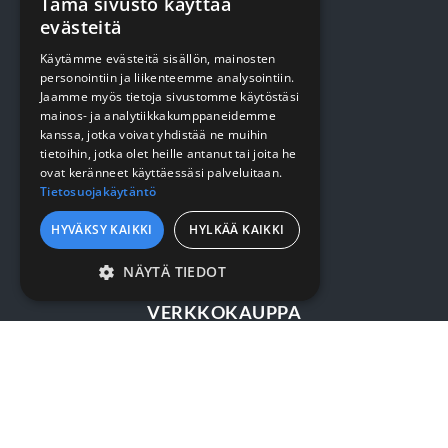
Tämä sivusto käyttää
evästeitä
TUOTTEET
Käytämme evästeitä sisällön, mainosten
personointiin ja liikenteemme analysointiin.
Jaamme myös tietoja sivustomme käytöstäsi
Terveydenhuolto
mainos- ja analytiikkakumppaneidemme
kanssa, jotka voivat yhdistää ne muihin
Siivous
tietoihin, jotka olet heille antanut tai joita he
ovat keränneet käyttäessäsi palveluitaan.
Keittiö
Tietosuojakäytäntö
Pehmopaperit
HYVÄKSY KAIKKI
HYLKÄÄ KAIKKI
Suojaus
NÄYTÄ TIEDOT
EHDOTTOMASTI
VERKKOKAUPPA
VÄLTTÄMÄTTÖMÄT
SUORITUSKYVYLLISET
Kirjaudu / rekisteröidy
KOHDENTAVAT
Myynti- ja toimitusehdot
TOIMINNALLISET