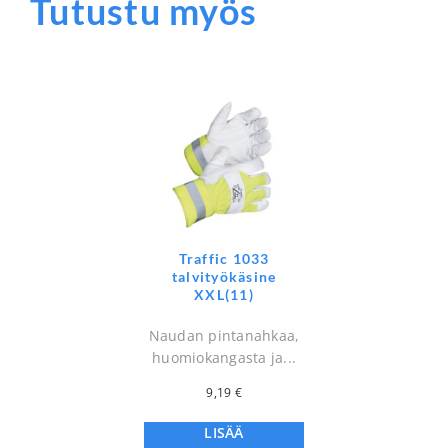
Tutustu myös
Traffic 1033
talvityökäsine
XXL(11)
Naudan pintanahkaa,
huomiokangasta ja...
9,19
€
LISÄÄ