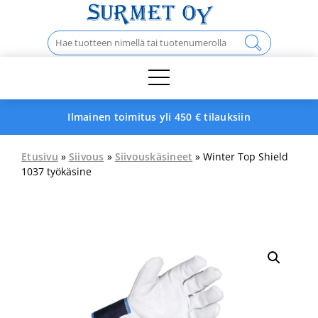
Skip
to
Haku:
content
Ilmainen toimitus yli 450 € tilauksiin
Etusivu
»
Siivous
»
Siivouskäsineet
» Winter Top Shield
1037 työkäsine