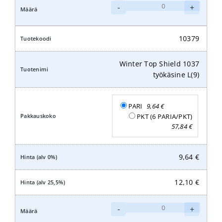
Winter
-
+
Top
Shield
1037
10379
työkäsine
XXL(11)
Winter Top Shield 1037
määrä
työkäsine L(9)
PARI
9,64
€
PKT (6 PARIA/PKT)
57,84
€
9,64
€
12,10
€
Winter
-
+
Top