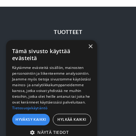
TUOTTEET
×
Terveydenhuolto
Tämä sivusto käyttää
evästeitä
Siivous
Käytämme evästeitä sisällön, mainosten
Keittiö
personointiin ja liikenteemme analysointiin.
Pehmopaperit
Jaamme myös tietoja sivustomme käytöstäsi
mainos- ja analytiikkakumppaneidemme
Suojaus
kanssa, jotka voivat yhdistää ne muihin
tietoihin, jotka olet heille antanut tai joita he
ovat keränneet käyttäessäsi palveluitaan.
Tietosuojakäytäntö
VERKKOKAUPPA
HYVÄKSY KAIKKI
HYLKÄÄ KAIKKI
Kirjaudu / rekisteröidy
NÄYTÄ TIEDOT
Myynti- ja toimitusehdot