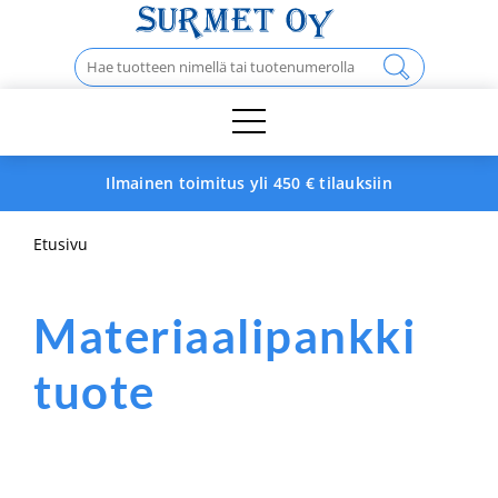
Skip
to
Haku:
content
Ilmainen toimitus yli 450 € tilauksiin
Etusivu
Materiaalipankki
tuote