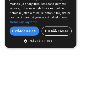
mainos- ja analytiikkakumppaneidemme
kanssa, jotka voivat yhdistää ne muihin
tietoihin, jotka olet heille antanut tai joita he
ovat keränneet käyttäessäsi palveluitaan.
Tietosuojakäytäntö
HYVÄKSY KAIKKI
HYLKÄÄ KAIKKI
NÄYTÄ TIEDOT
EHDOTTOMASTI
VÄLTTÄMÄTTÖMÄT
SUORITUSKYVYLLISET
KOHDENTAVAT
TOIMINNALLISET
LUOKITTELEMATTOMAT
Ehdottomasti välttämättömät