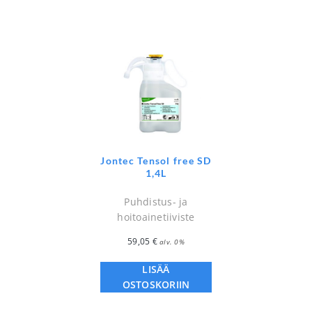
Jontec Tensol free SD
1,4L
Puhdistus- ja
hoitoainetiiviste
59,05
€
alv. 0%
LISÄÄ
OSTOSKORIIN