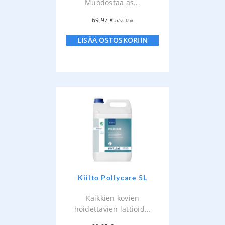
Muodostaa as...
69,97
€
alv. 0%
LISÄÄ OSTOSKORIIN
Kiilto Pollycare 5L
Kaikkien kovien
hoidettavien lattioid...