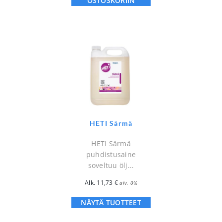
OSTOSKORIIN
HETI Särmä
HETI Särmä
puhdistusaine
soveltuu ölj...
Alk.
11,73
€
alv. 0%
NÄYTÄ TUOTTEET