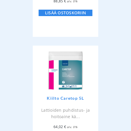
88,85
€
alv. 0%
LISÄÄ OSTOSKORIIN
Kiilto Caretop 5L
Lattioiden puhdistus- ja
hoitoaine kä...
64,02
€
alv. 0%