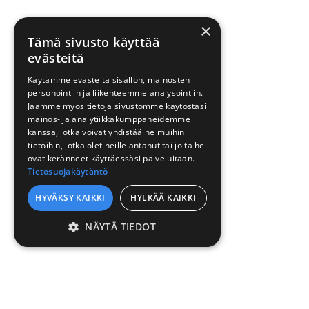
×
Tämä sivusto käyttää
evästeitä
Käytämme evästeitä sisällön, mainosten
personointiin ja liikenteemme analysointiin.
Jaamme myös tietoja sivustomme käytöstäsi
mainos- ja analytiikkakumppaneidemme
kanssa, jotka voivat yhdistää ne muihin
tietoihin, jotka olet heille antanut tai joita he
ovat keränneet käyttäessäsi palveluitaan.
Tietosuojakäytäntö
HYVÄKSY KAIKKI
HYLKÄÄ KAIKKI
NÄYTÄ TIEDOT
EHDOTTOMASTI
VÄLTTÄMÄTTÖMÄT
SUORITUSKYVYLLISET
KOHDENTAVAT