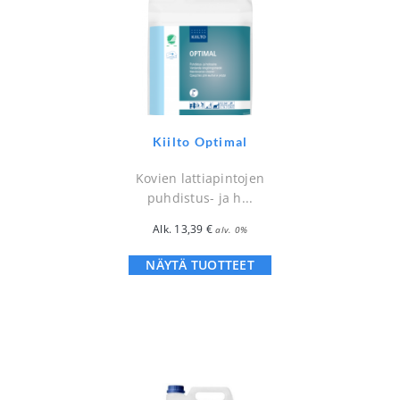
Kiilto Optimal
Kovien lattiapintojen
puhdistus- ja h...
Alk.
13,39
€
alv. 0%
NÄYTÄ TUOTTEET