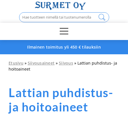
Skip
to
Haku:
content
Ilmainen toimitus yli 450 € tilauksiin
Etusivu
»
Siivousaineet
»
Siivous
» Lattian puhdistus- ja
hoitoaineet
Lattian puhdistus-
ja hoitoaineet