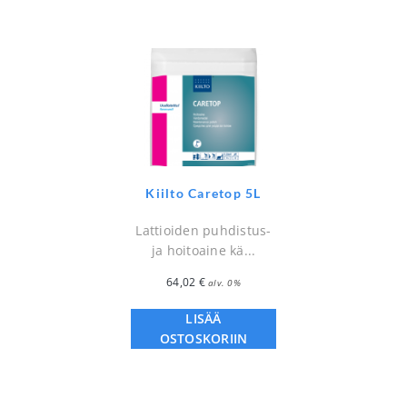
Kiilto Caretop 5L
Lattioiden puhdistus-
ja hoitoaine kä...
64,02
€
alv. 0%
LISÄÄ
OSTOSKORIIN