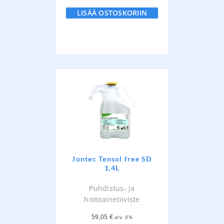
LISÄÄ OSTOSKORIIN
Jontec Tensol free SD
1,4L
Puhdistus- ja
hoitoainetiiviste
59,05
€
alv. 0%