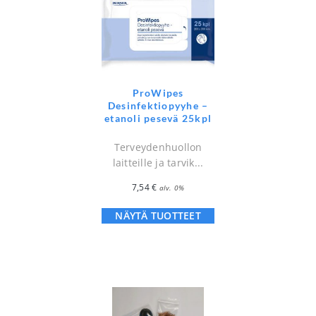
ProWipes
Desinfektiopyyhe –
etanoli pesevä 25kpl
Terveydenhuollon
laitteille ja tarvik...
7,54
€
alv. 0%
NÄYTÄ TUOTTEET