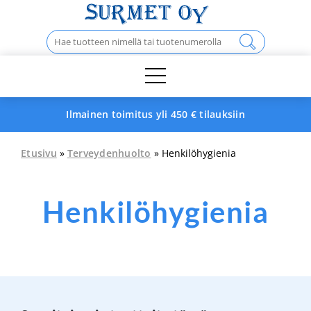
Skip
to
Haku:
content
Ilmainen toimitus yli 450 € tilauksiin
Etusivu
»
Terveydenhuolto
» Henkilöhygienia
Henkilöhygienia