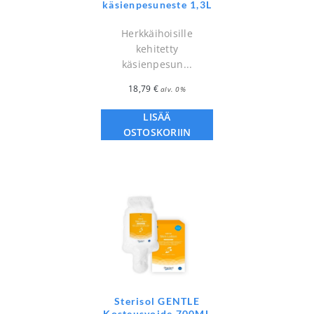
käsienpesuneste 1,3L
Herkkäihoisille
kehitetty
käsienpesun...
18,79
€
alv. 0%
LISÄÄ
OSTOSKORIIN
Sterisol GENTLE
Kosteusvoide 700ML