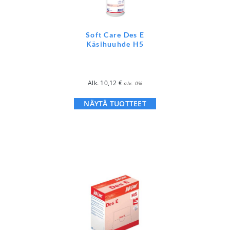
Soft Care Des E
Käsihuuhde H5
Alk.
10,12
€
alv. 0%
NÄYTÄ TUOTTEET