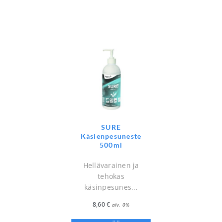
SURE
Käsienpesuneste
500ml
Hellävarainen ja
tehokas
käsinpesunes...
8,60
€
alv. 0%