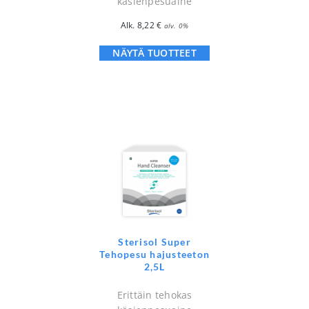
käsienpesuaine
Alk.
8,22
€
alv. 0%
NÄYTÄ TUOTTEET
Sterisol Super
Tehopesu hajusteeton
2,5L
Erittäin tehokas