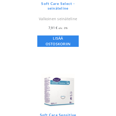
Soft Care Select -
seinäteline
Valkoinen seinäteline
7,91
€
alv. 0%
LISÄÄ
OSTOSKORIIN
Soft Care Sensitive