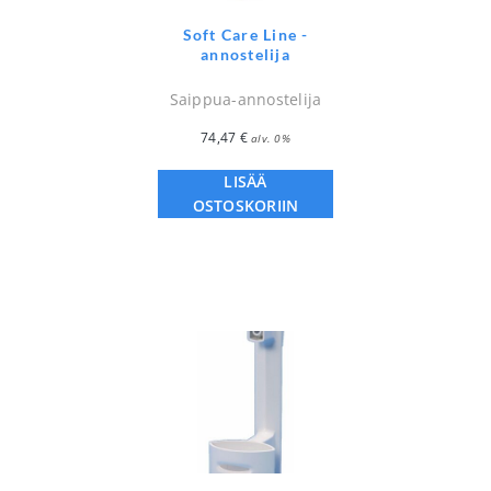
Soft Care Line -
annostelija
Saippua-annostelija
74,47
€
alv. 0%
LISÄÄ
OSTOSKORIIN