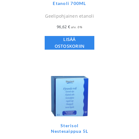
Etanoli 700ML
Geelipohjainen etanoli
96,62
€
alv. 0%
LISÄÄ
OSTOSKORIIN
Sterisol
Nestesaippua 5L