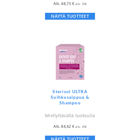
Alk.
48,73
€
alv. 0%
NÄYTÄ TUOTTEET
Sterisol ULTRA
Suihkusaippua &
Shampoo
Miellyttävällä tuoksulla
Alk.
84,42
€
alv. 0%
NÄYTÄ TUOTTEET