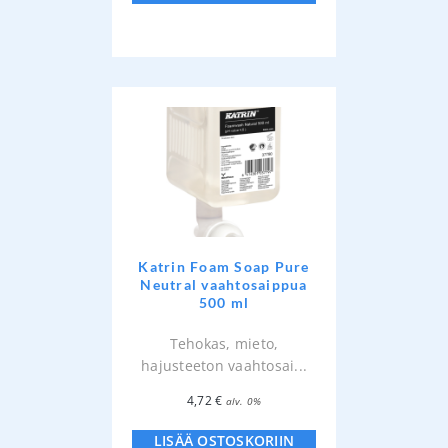
Katrin Foam Soap Pure
Neutral vaahtosaippua
500 ml
Tehokas, mieto,
hajusteeton vaahtosai...
4,72
€
alv. 0%
LISÄÄ OSTOSKORIIN