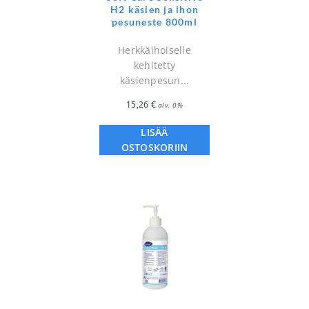
H2 käsien ja ihon
pesuneste 800ml
Herkkäihoiselle
kehitetty
käsienpesun...
15,26
€
alv. 0%
LISÄÄ
OSTOSKORIIN