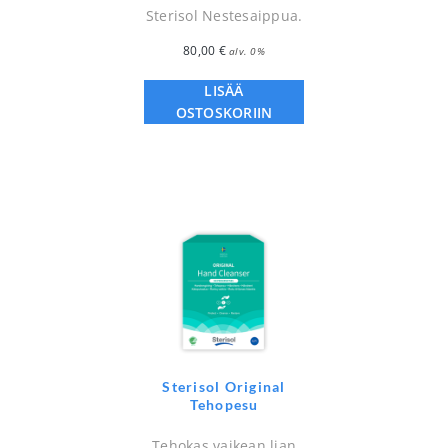
Sterisol Nestesaippua.
80,00
€
alv. 0%
LISÄÄ
OSTOSKORIIN
Sterisol Original
Tehopesu
Tehokas vaikean lian