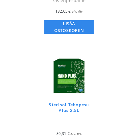
käsienpesuaine
132,65
€
alv. 0%
LISÄÄ
OSTOSKORIIN
Sterisol Tehopesu
Plus 2,5L
80,31
€
alv. 0%