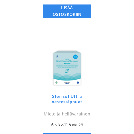
LISÄÄ
OSTOSKORIIN
Sterisol Ultra
nestesaippuat
Mieto ja hellävarainen
Alk.
85,41
€
alv. 0%