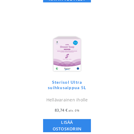
Sterisol Ultra
suihkusaippua 5L
Hellävarainen iholle
83,74
€
alv. 0%
LISÄÄ
OSTOSKORIIN