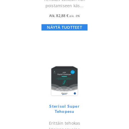
poistamiseen käs...
Alk.
82,88
€
alv. 0%
NÄYTÄ TUOTTEET
Sterisol Super
Tehopesu
Erittäin tehokas