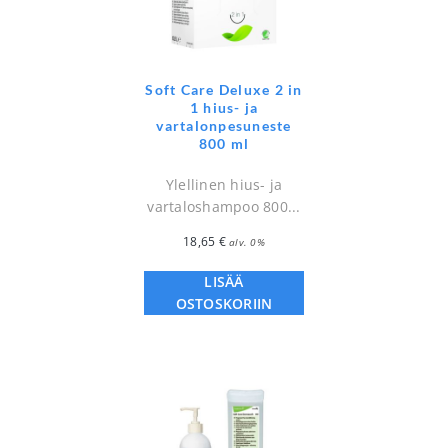
Soft Care Deluxe 2 in
1 hius- ja
vartalonpesuneste
800 ml
Ylellinen hius- ja
vartaloshampoo 800...
18,65
€
alv. 0%
LISÄÄ
OSTOSKORIIN