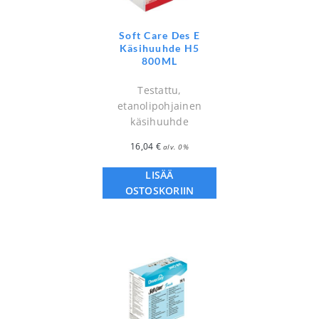
Soft Care Des E
Käsihuuhde H5
800ML
Testattu,
etanolipohjainen
käsihuuhde
16,04
€
alv. 0%
LISÄÄ
OSTOSKORIIN