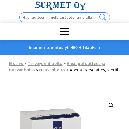
Skip
to
Haku:
content
Ilmainen toimitus yli 450 € tilauksiin
Etusivu
»
Terveydenhuolto
»
Ensiaputuotteet ja
Haavanhoito
»
Haavanhoito
» Abena Harsotaitos, steriili