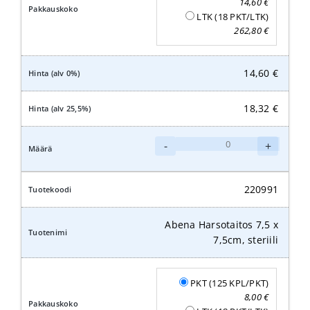
14,60
€
LTK (18 PKT/LTK)
262,80
€
14,60
€
18,32
€
Abena
-
+
Harsotaitos
10
x
220991
10cm,
steriili
Abena Harsotaitos 7,5 x
määrä
7,5cm, steriili
PKT (125 KPL/PKT)
8,00
€