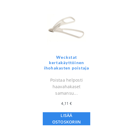
Weckstat
kertakäyttöinen
ihohakasten poistaja
Poistaa helposti
haavahakaset
samansu...
4,11
€
LISÄÄ
OSTOSKORIIN