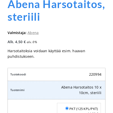
Abena Harsotaitos,
steriili
Valmistaja:
Abena
Alk.
4,50
€
alv. 0%
Harsotaitoksia voidaan käyttää esim. haavan
puhdistukseen.
220994
Abena Harsotaitos 10 x
10cm, steriili
PKT (125 KPL/PKT)