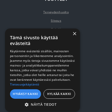
Terveydenhuolto
Siivous
Keittiö
×
Tämä sivusto käyttää
Pehmopaperit
evästeitä
Suojaus
Käytämme evästeitä sisällön, mainosten
personointiin ja liikenteemme analysointiin.
Jaamme myös tietoja sivustomme käytöstäsi
VERKKOKAUPPA
mainos- ja analytiikkakumppaneidemme
kanssa, jotka voivat yhdistää ne muihin
tietoihin, jotka olet heille antanut tai joita he
Kirjaudu / rekisteröidy
ovat keränneet käyttäessäsi palveluitaan.
Tietosuojakäytäntö
Myynti- ja toimitusehdot
HYVÄKSY KAIKKI
HYLKÄÄ KAIKKI
YRITYKSESTÄ
NÄYTÄ TIEDOT
EHDOTTOMASTI