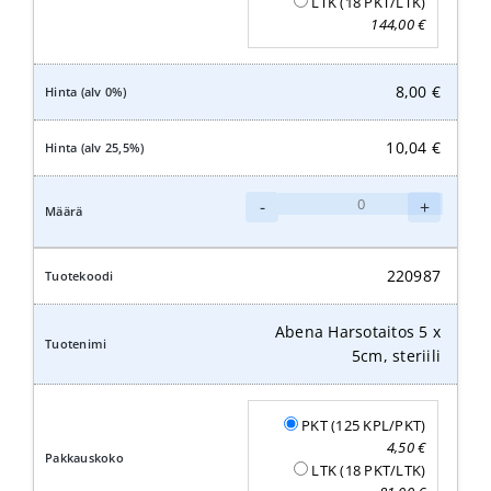
LTK (18 PKT/LTK)
144,00
€
8,00
€
10,04
€
Abena
-
+
Harsotaitos
7,5
x
220987
7,5cm,
steriili
Abena Harsotaitos 5 x
määrä
5cm, steriili
PKT (125 KPL/PKT)
4,50
€
LTK (18 PKT/LTK)