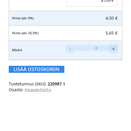
81,00
€
4,50
€
5,65
€
Abena
-
+
Harsotaitos
5
x
LISÄÄ OSTOSKORIIN
5cm,
steriili
Tuotetunnus (SKU):
220987.1
määrä
Osasto:
Haavanhoito