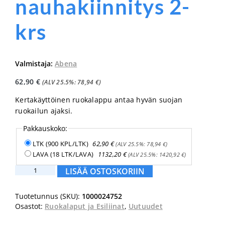
nauhakiinnitys 2-
krs
Valmistaja:
Abena
62,90
€
(ALV 25.5%:
78,94
€
)
Kertakäyttöinen ruokalappu antaa hyvän suojan
ruokailun ajaksi.
Pakkauskoko:
LTK (900 KPL/LTK)
62,90
€
(ALV 25.5%:
78,94
€
)
LAVA (18 LTK/LAVA)
1132,20
€
(ALV 25.5%:
1420,92
€
)
Abena
LISÄÄ OSTOSKORIIN
ruokalappu
taskulla,
Tuotetunnus (SKU):
1000024752
nauhakiinnitys
Osastot:
Ruokalaput ja Esiliinat
,
Uutuudet
2-
krs