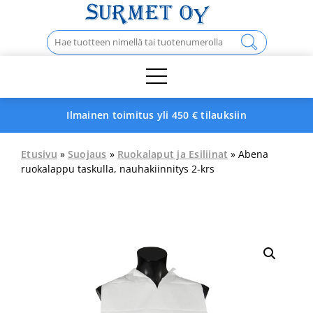
Skip
to
Haku:
content
Ilmainen toimitus yli 450 € tilauksiin
Etusivu
»
Suojaus
»
Ruokalaput ja Esiliinat
» Abena
ruokalappu taskulla, nauhakiinnitys 2-krs