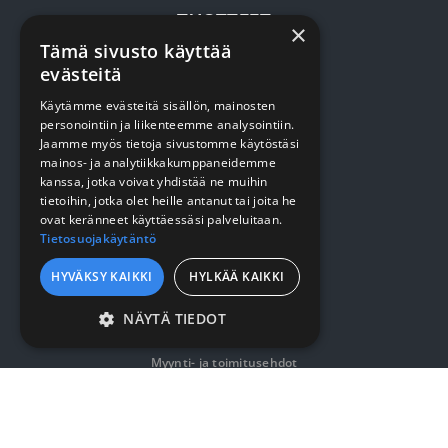
TUOTTEET
×
Tämä sivusto käyttää
evästeitä
Terveydenhuolto
Käytämme evästeitä sisällön, mainosten
Siivous
personointiin ja liikenteemme analysointiin.
Keittiö
Jaamme myös tietoja sivustomme käytöstäsi
mainos- ja analytiikkakumppaneidemme
Pehmopaperit
kanssa, jotka voivat yhdistää ne muihin
tietoihin, jotka olet heille antanut tai joita he
Suojaus
ovat keränneet käyttäessäsi palveluitaan.
Tietosuojakäytäntö
VERKKOKAUPPA
HYVÄKSY KAIKKI
HYLKÄÄ KAIKKI
NÄYTÄ TIEDOT
Kirjaudu / rekisteröidy
EHDOTTOMASTI
Myynti- ja toimitusehdot
VÄLTTÄMÄTTÖMÄT
SUORITUSKYVYLLISET
YRITYKSESTÄ
KOHDENTAVAT