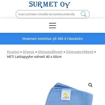
Skip
to
Haku:
content
Ilmainen toimitus yli 450 € tilauksiin
Etusivu
»
Siivous
»
Siivousvälineet
»
Siivouspyyhkeet
»
HETI Lattiapyyhe vohveli 40 x 60cm