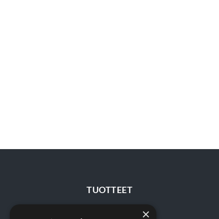
TUOTTEET
×
Terveydenhuolto