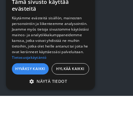
Tämä sivusto käyttää
evästeitä
Siivous
Käytämme evästeitä sisällön, mainosten
Keittiö
personointiin ja liikenteemme analysointiin.
Pehmopaperit
Jaamme myös tietoja sivustomme käytöstäsi
mainos- ja analytiikkakumppaneidemme
Suojaus
kanssa, jotka voivat yhdistää ne muihin
tietoihin, jotka olet heille antanut tai joita he
ovat keränneet käyttäessäsi palveluitaan.
Tietosuojakäytäntö
VERKKOKAUPPA
HYVÄKSY KAIKKI
HYLKÄÄ KAIKKI
Kirjaudu / rekisteröidy
NÄYTÄ TIEDOT
Myynti- ja toimitusehdot
EHDOTTOMASTI
VÄLTTÄMÄTTÖMÄT
YRITYKSESTÄ
SUORITUSKYVYLLISET
KOHDENTAVAT
Yrityksestä
TOIMINNALLISET
Sopimusasiakkuus