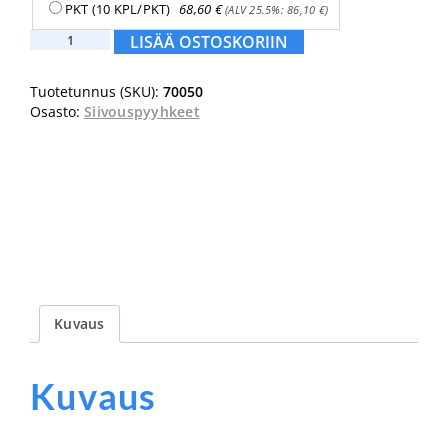
PKT (10 KPL/PKT)
68,60
€
(ALV 25.5%:
86,10
€
)
HETI
LISÄÄ OSTOSKORIIN
Lattiapyyhe
vohveli
Tuotetunnus (SKU):
70050
40
Osasto:
Siivouspyyhkeet
x
60cm
määrä
Kuvaus
Kuvaus