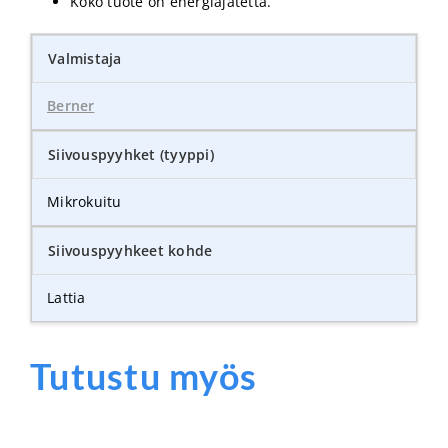
Koko tuote on energiajätettä.
Valmistaja
Berner
Siivouspyyhket (tyyppi)
Mikrokuitu
Siivouspyyhkeet kohde
Lattia
Tutustu myös