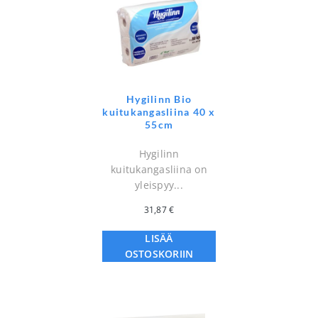
Hygilinn Bio
kuitukangasliina 40 x
55cm
Hygilinn
kuitukangasliina on
yleispyy...
31,87
€
LISÄÄ
OSTOSKORIIN