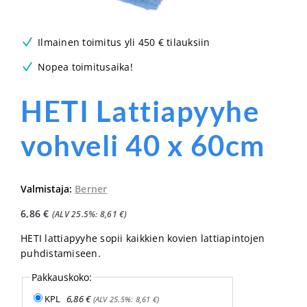
Ilmainen toimitus yli 450 € tilauksiin
Nopea toimitusaika!
HETI Lattiapyyhe
vohveli 40 x 60cm
Valmistaja:
Berner
6,86
€
(ALV 25.5%:
8,61
€
)
HETI lattiapyyhe sopii kaikkien kovien lattiapintojen
puhdistamiseen.
Pakkauskoko:
KPL
6,86
€
(ALV 25.5%:
8,61
€
)