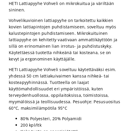
HETI Lattiapyyhe Vohveli on mikrokuitua ja väriltään
sininen.
Vohvelikuvioinen lattiapyyhe on tarkoitettu kaikkien
kovien lattiapintojen puhdistamiseen, soveltuu myös
kalustepintojen puhdistamiseen. Mikrokuituinen
lattiapyyhe on kehitetty vaativaan ammattikäyttöön ja
sillä on erinomainen lian irrotus- ja puhdistuskyky.
Käytettäessä tuotetta nihkeänä tai kosteana, se on
kevyt ja ergonominen käyttäjälle.
HETI Lattiapyyhe Vohveli soveltuu käytettäväksi esim.
yhdessä 50 cm lattiakuivaimen kanssa nihkeä- tai
kosteapyyhinnässä. Tuotteella on laajat
käyttömahdollisuudet eri ympäristöissä, kuten
terveydenhuollossa, oppilaitoksissa, toimistoissa,
myymälöissä ja teollisuudessa. Pesuohje: Pesusuositus
60°C, maksimilämpötila 95°C
80% Polyesteri, 20% Polyamidi
200 kpl/ltk