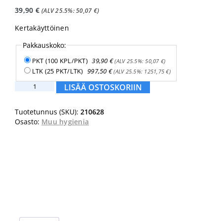
39,90
€
(ALV 25.5%:
50,07
€
)
Kertakäyttöinen
Pakkauskoko:
PKT (100 KPL/PKT)
39,90
€
(ALV 25.5%:
50,07
€
)
LTK (25 PKT/LTK)
997,50
€
(ALV 25.5%:
1251,75
€
)
Jalkaraspi
LISÄÄ OSTOSKORIIN
Selefa
Trade
Tuotetunnus (SKU):
210628
muovi
Osasto:
Muu hygienia
100kpl
määrä