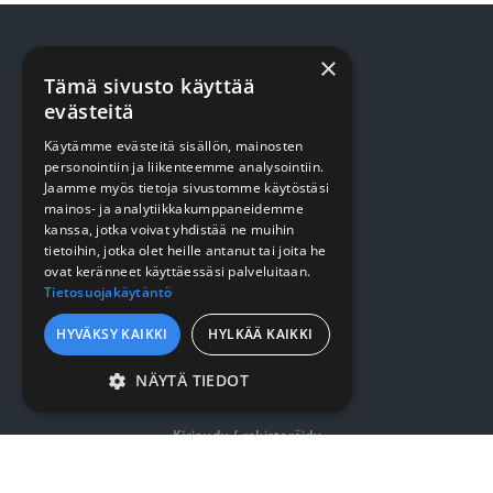
×
Tämä sivusto käyttää
TUOTTEET
evästeitä
Käytämme evästeitä sisällön, mainosten
Terveydenhuolto
personointiin ja liikenteemme analysointiin.
Jaamme myös tietoja sivustomme käytöstäsi
Siivous
mainos- ja analytiikkakumppaneidemme
Keittiö
kanssa, jotka voivat yhdistää ne muihin
tietoihin, jotka olet heille antanut tai joita he
Pehmopaperit
ovat keränneet käyttäessäsi palveluitaan.
Tietosuojakäytäntö
Suojaus
HYVÄKSY KAIKKI
HYLKÄÄ KAIKKI
VERKKOKAUPPA
NÄYTÄ TIEDOT
EHDOTTOMASTI
VÄLTTÄMÄTTÖMÄT
Kirjaudu / rekisteröidy
SUORITUSKYVYLLISET
Myynti- ja toimitusehdot