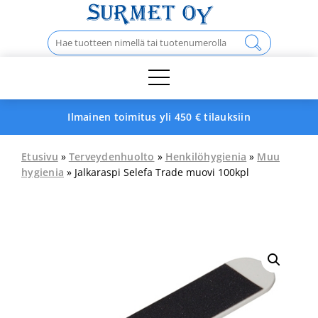
Skip
to
Haku:
content
Ilmainen toimitus yli 450 € tilauksiin
Etusivu
»
Terveydenhuolto
»
Henkilöhygienia
»
Muu
hygienia
» Jalkaraspi Selefa Trade muovi 100kpl