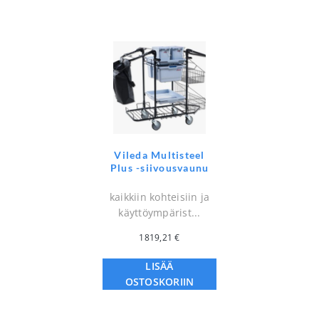
Vileda Multisteel
Plus -siivousvaunu
kaikkiin kohteisiin ja
käyttöympärist...
1819,21
€
LISÄÄ
OSTOSKORIIN