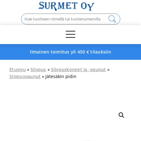
Skip
to
Haku:
content
Ilmainen toimitus yli 450 € tilauksiin
Etusivu
»
Siivous
»
Siivouskoneet ja -vaunut
»
Siivousvaunut
» Jätesäkin pidin