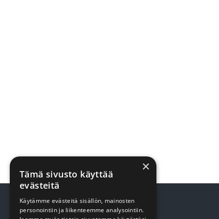
×
Tämä sivusto käyttää
evästeitä
Käytämme evästeitä sisällön, mainosten
personointiin ja liikenteemme analysointiin.