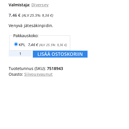
Valmistaja:
Diversey
7,46
€
(ALV 25.5%:
9,36
€
)
Venyvä jätesäkinpidin.
Pakkauskoko:
KPL
7,46
€
(ALV 25.5%:
9,36
€
)
Jätesäkin
LISÄÄ OSTOSKORIIN
pidin
määrä
Tuotetunnus (SKU):
7518943
Osasto:
Siivousvaunut