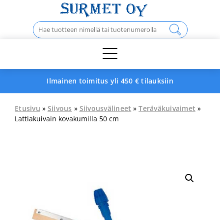
Skip
to
Haku:
content
Ilmainen toimitus yli 450 € tilauksiin
Etusivu
»
Siivous
»
Siivousvälineet
»
Teräväkuivaimet
»
Lattiakuivain kovakumilla 50 cm