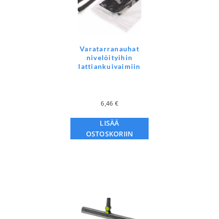
Varatarranauhat
nivelöityihin
lattiankuivaimiin
6,46
€
LISÄÄ
OSTOSKORIIN