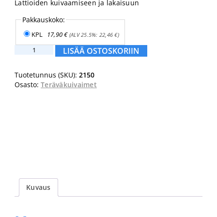
Lattioiden kuivaamiseen ja lakaisuun
Pakkauskoko:
KPL
17,90
€
(ALV 25.5%:
22,46
€
)
Lattiakuivain
LISÄÄ OSTOSKORIIN
kovakumilla
50
Tuotetunnus (SKU):
2150
cm
Osasto:
Teräväkuivaimet
määrä
Kuvaus