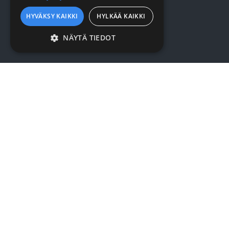
Suojaus
HYVÄKSY KAIKKI
HYLKÄÄ KAIKKI
NÄYTÄ TIEDOT
VERKKOKAUPPA
EHDOTTOMASTI
VÄLTTÄMÄTTÖMÄT
Kirjaudu / rekisteröidy
SUORITUSKYVYLLISET
Myynti- ja toimitusehdot
KOHDENTAVAT
TOIMINNALLISET
YRITYKSESTÄ
LUOKITTELEMATTOMAT
Yrityksestä
Sopimusasiakkuus
Ehdottomasti välttämättömät
Yhteystiedot
Suorituskyvylliset
Kohdentavat
Toiminnalliset
Luokittelemattomat
SURMET OY
Ehdottomasti välttämättömät evästeet