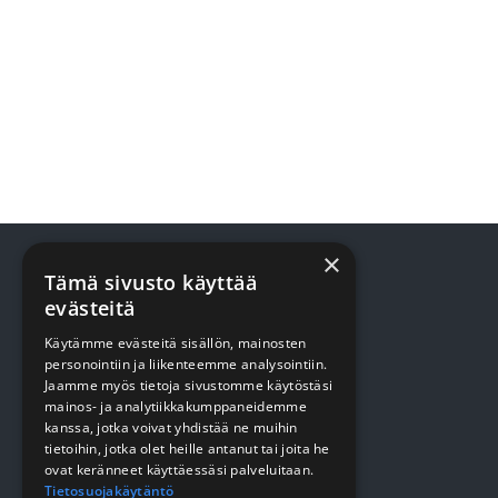
×
Tämä sivusto käyttää
evästeitä
TUOTTEET
Käytämme evästeitä sisällön, mainosten
personointiin ja liikenteemme analysointiin.
Terveydenhuolto
Jaamme myös tietoja sivustomme käytöstäsi
mainos- ja analytiikkakumppaneidemme
Siivous
kanssa, jotka voivat yhdistää ne muihin
tietoihin, jotka olet heille antanut tai joita he
Keittiö
ovat keränneet käyttäessäsi palveluitaan.
Pehmopaperit
Tietosuojakäytäntö