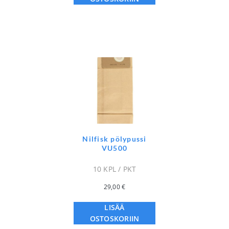
Nilfisk pölypussi
VU500
10 KPL / PKT
29,00
€
LISÄÄ
OSTOSKORIIN