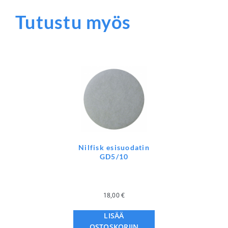
Tutustu myös
Nilfisk esisuodatin
GD5/10
18,00
€
LISÄÄ
OSTOSKORIIN