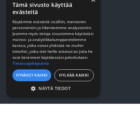
Tämä sivusto käyttää
TUOTTEET
evästeitä
Käytämme evästeitä sisällön, mainosten
Terveydenhuolto
personointiin ja liikenteemme analysointiin.
Jaamme myös tietoja sivustomme käytöstäsi
Siivous
mainos- ja analytiikkakumppaneidemme
kanssa, jotka voivat yhdistää ne muihin
Keittiö
tietoihin, jotka olet heille antanut tai joita he
ovat keränneet käyttäessäsi palveluitaan.
Pehmopaperit
Tietosuojakäytäntö
Suojaus
HYVÄKSY KAIKKI
HYLKÄÄ KAIKKI
NÄYTÄ TIEDOT
VERKKOKAUPPA
EHDOTTOMASTI
VÄLTTÄMÄTTÖMÄT
Kirjaudu / rekisteröidy
SUORITUSKYVYLLISET
Myynti- ja toimitusehdot
KOHDENTAVAT
TOIMINNALLISET
YRITYKSESTÄ