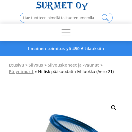
Skip
to
Haku:
content
Ilmainen toimitus yli 450 € tilauksiin
Etusivu
»
Siivous
»
Siivouskoneet ja -vaunut
»
Pölynimurit
» Nilfisk pääsuodatin M-luokka (Aero 21)