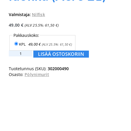
Valmistaja:
Nilfisk
49,00
€
(ALV 25.5%:
61,50
€
)
Pakkauskoko:
KPL
49,00
€
(ALV 25.5%:
61,50
€
)
Nilfisk
LISÄÄ OSTOSKORIIN
pääsuodatin
M-
Tuotetunnus (SKU):
302000490
luokka
Osasto:
Pölynimurit
(Aero
21)
määrä