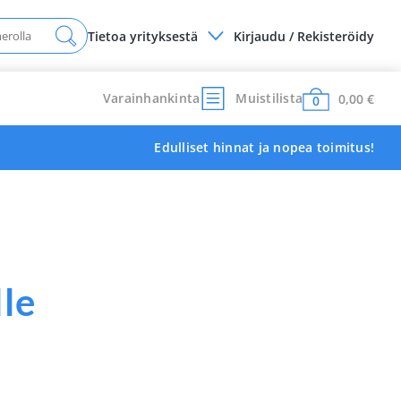
Tietoa yrityksestä
Kirjaudu / Rekisteröidy
Varainhankinta
Muistilista
0,00
€
0
Edulliset hinnat ja nopea toimitus!
lle