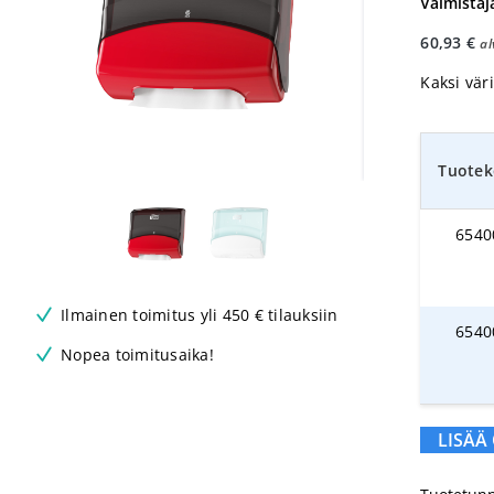
Valmistaj
60,93
€
al
Kaksi vär
Tuotek
6540
Ilmainen toimitus yli 450 € tilauksiin
6540
Nopea toimitusaika!
LISÄÄ