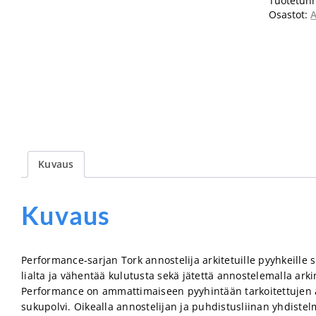
Tuotetunn
Osastot:
A
Kuvaus
Kuvaus
Performance-sarjan Tork annostelija arkitetuille pyyhkeille 
lialta ja vähentää kulutusta sekä jätettä annostelemalla arki
Performance on ammattimaiseen pyyhintään tarkoitettujen 
sukupolvi. Oikealla annostelijan ja puhdistusliinan yhdistel