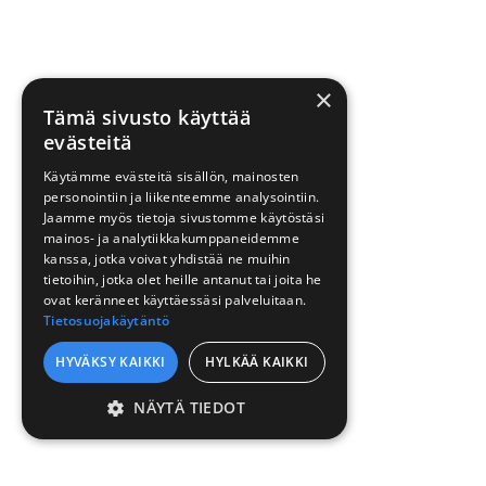
×
Tämä sivusto käyttää
evästeitä
Käytämme evästeitä sisällön, mainosten
personointiin ja liikenteemme analysointiin.
Jaamme myös tietoja sivustomme käytöstäsi
mainos- ja analytiikkakumppaneidemme
kanssa, jotka voivat yhdistää ne muihin
tietoihin, jotka olet heille antanut tai joita he
ovat keränneet käyttäessäsi palveluitaan.
Tietosuojakäytäntö
HYVÄKSY KAIKKI
HYLKÄÄ KAIKKI
NÄYTÄ TIEDOT
EHDOTTOMASTI
VÄLTTÄMÄTTÖMÄT