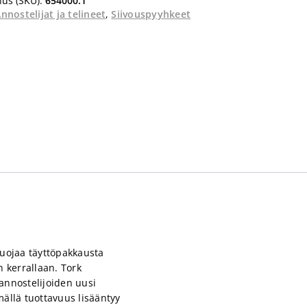
us (SKU):
654000.1
nnostelijat ja telineet
,
Siivouspyyhkeet
suojaa täyttöpakkausta
n kerrallaan. Tork
annostelijoiden uusi
mällä tuottavuus lisääntyy