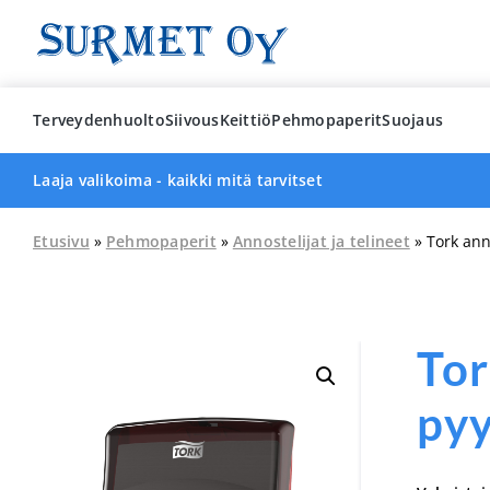
Skip
to
content
Terveydenhuolto
Siivous
Keittiö
Pehmopaperit
Suojaus
Laaja valikoima - kaikki mitä tarvitset
Etusivu
»
Pehmopaperit
»
Annostelijat ja telineet
» Tork anno
Tor
pyy