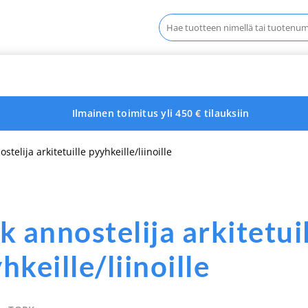
Haku:
Ilmainen toimitus yli 450 € tilauksiin
stelija arkitetuille pyyhkeille/liinoille
k annostelija arkitetui
hkeille/liinoille