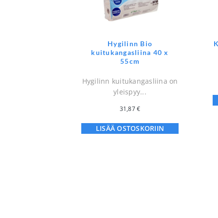
Hygilinn Bio
K
kuitukangasliina 40 x
55cm
Hygilinn kuitukangasliina on
yleispyy...
31,87
€
LISÄÄ OSTOSKORIIN