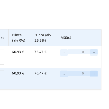
Hinta
Hinta (alv
oko
Määrä
(alv 0%)
25,5%)
Tork
60,93
€
76,47
€
-
+
annostelija
arkitetuille
pyyhkeille/liinoille
Turkoosi
Tork
60,93
€
76,47
€
-
+
määrä
annostelija
arkitetuille
pyyhkeille/liinoille
Punainen
määrä