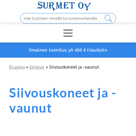
Skip
to
Haku:
content
Ilmainen toimitus yli 450 € tilauksiin
Etusivu
»
Siivous
» Siivouskoneet ja -vaunut
Siivouskoneet ja -
vaunut