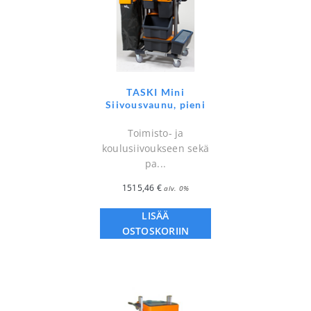
TASKI Mini
Siivousvaunu, pieni
Toimisto- ja
koulusiivoukseen sekä
pa...
1515,46
€
alv. 0%
LISÄÄ
OSTOSKORIIN