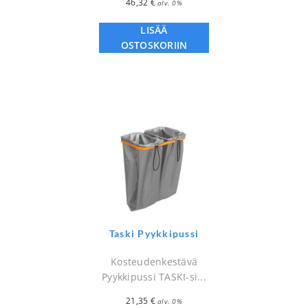
46,32
€
alv. 0%
LISÄÄ
OSTOSKORIIN
Taski Pyykkipussi
Kosteudenkestävä
Pyykkipussi TASKI-si...
21,35
€
alv. 0%