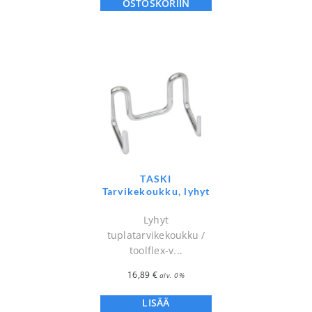
OSTOSKORIIN
TASKI
Tarvikekoukku, lyhyt
Lyhyt
tuplatarvikekoukku /
toolflex-v...
16,89
€
alv. 0%
LISÄÄ