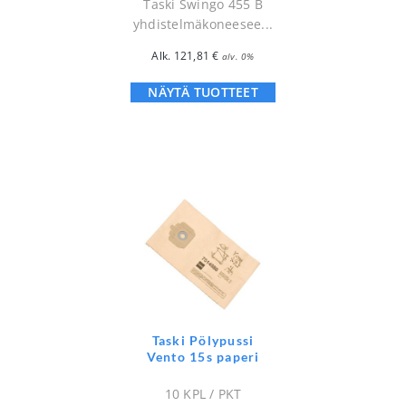
Taski Swingo 455 B
yhdistelmäkoneesee...
Alk.
121,81
€
alv. 0%
NÄYTÄ TUOTTEET
Taski Pölypussi
Vento 15s paperi
10 KPL / PKT