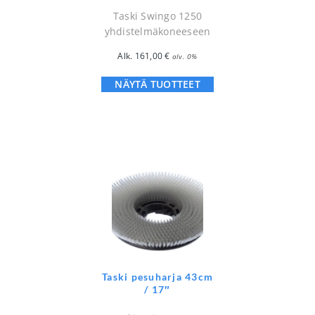
Taski Swingo 1250
yhdistelmäkoneeseen
Alk.
161,00
€
alv. 0%
NÄYTÄ TUOTTEET
Taski pesuharja 43cm
/ 17″