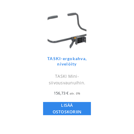
TASKI-ergokahva,
nivelöity
TASKI Mini-
siivousvaunuihin.
156,73
€
alv. 0%
LISÄÄ
OSTOSKORIIN