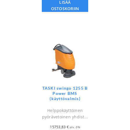
LISÄÄ
OSTOSKORIIN
TASKI swingo 1255 B
Power BMS
(käyttövalmis)
Helppokäyttöinen
pyörävetoinen yhdist...
15753,83
€
alv. 0%