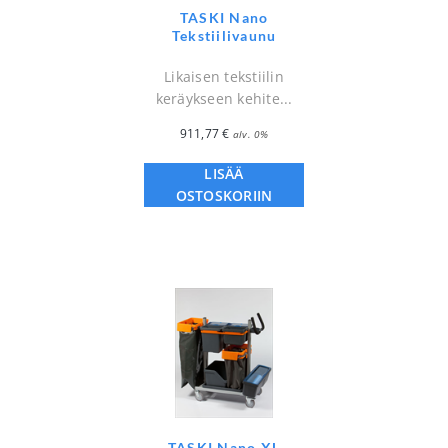
TASKI Nano
Tekstiilivaunu
Likaisen tekstiilin
keräykseen kehite...
911,77
€
alv. 0%
LISÄÄ
OSTOSKORIIN
TASKI Nano XL