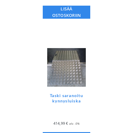
LISÄÄ
OSTOSKORIIN
Taski saranoitu
kynnysluiska
414,99
€
alv. 0%