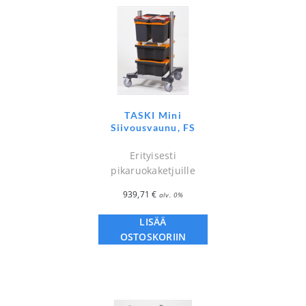
TASKI Mini
Siivousvaunu, FS
Erityisesti
pikaruokaketjuille
939,71
€
alv. 0%
LISÄÄ
OSTOSKORIIN