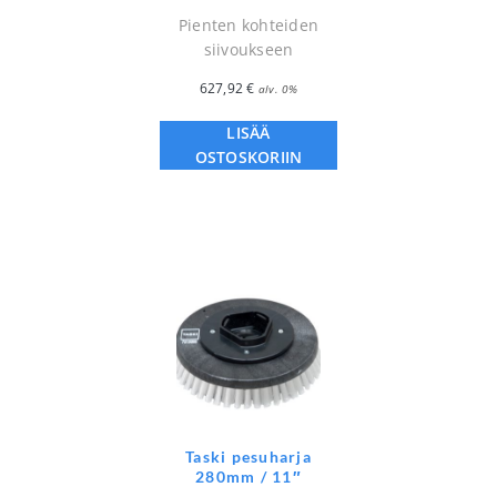
Pienten kohteiden
siivoukseen
627,92
€
alv. 0%
LISÄÄ
OSTOSKORIIN
Taski pesuharja
280mm / 11″