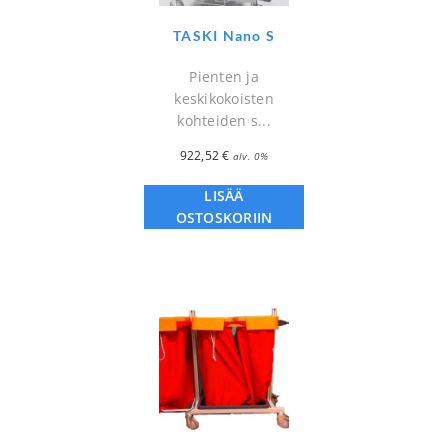
TASKI Nano S
Pienten ja
keskikokoisten
kohteiden s...
922,52
€
alv. 0%
LISÄÄ
OSTOSKORIIN