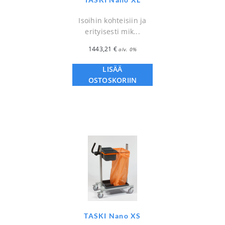
Isoihin kohteisiin ja
erityisesti mik...
1443,21
€
alv. 0%
LISÄÄ
OSTOSKORIIN
TASKI Nano XS