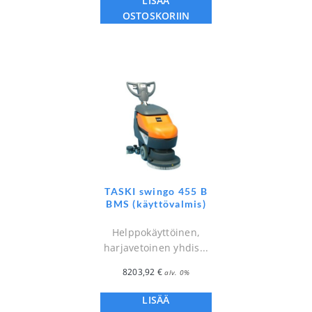
LISÄÄ
OSTOSKORIIN
TASKI swingo 455 B
BMS (käyttövalmis)
Helppokäyttöinen,
harjavetoinen yhdis...
8203,92
€
alv. 0%
LISÄÄ