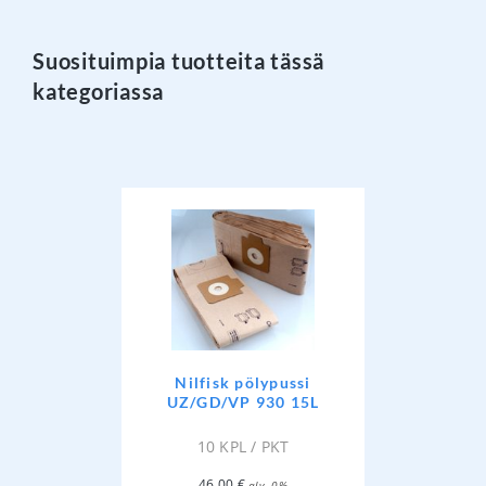
Suosituimpia tuotteita tässä
kategoriassa
Nilfisk pölypussi
UZ/GD/VP 930 15L
10 KPL / PKT
46,00
€
alv. 0%