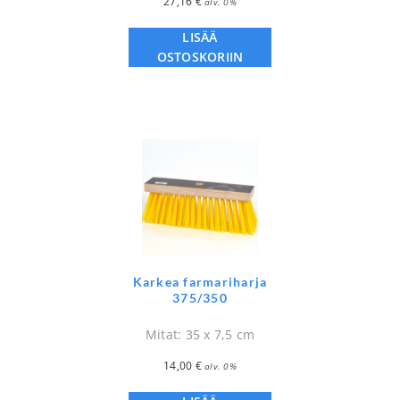
27,16
€
alv. 0%
LISÄÄ
OSTOSKORIIN
Karkea farmariharja
375/350
Mitat: 35 x 7,5 cm
14,00
€
alv. 0%