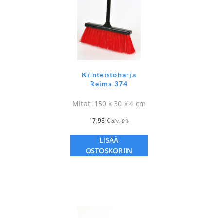
Kiinteistöharja
Reima 374
Mitat: 150 x 30 x 4 cm
17,98
€
alv. 0%
LISÄÄ
OSTOSKORIIN