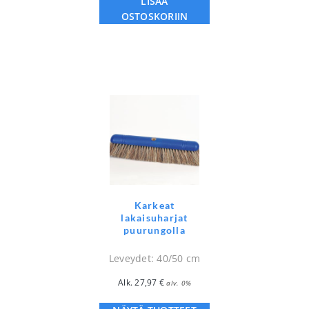
LISÄÄ
OSTOSKORIIN
Karkeat
lakaisuharjat
puurungolla
Leveydet: 40/50 cm
Alk.
27,97
€
alv. 0%