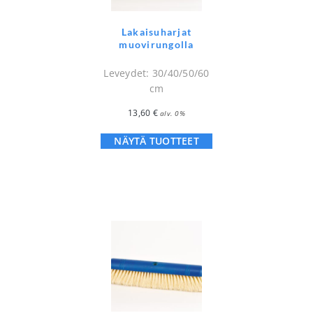
Lakaisuharjat
muovirungolla
Leveydet: 30/40/50/60
cm
13,60
€
alv. 0%
NÄYTÄ TUOTTEET