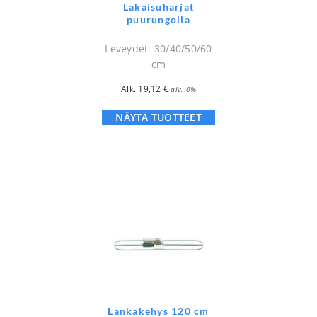
Lakaisuharjat
puurungolla
Leveydet: 30/40/50/60
cm
Alk.
19,12
€
alv. 0%
NÄYTÄ TUOTTEET
Lankakehys 120 cm