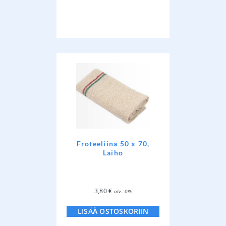
Froteeliina 50 x 70,
Laiho
3,80
€
alv. 0%
LISÄÄ OSTOSKORIIN