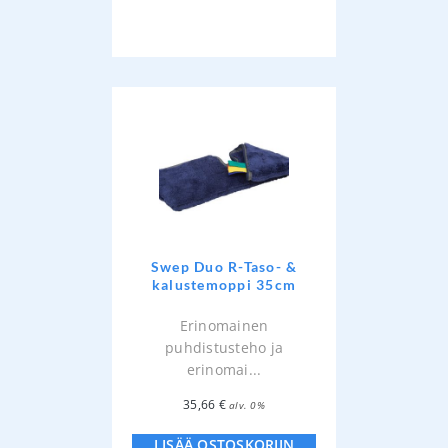
Swep Duo R-Taso- &
kalustemoppi 35cm
Erinomainen
puhdistusteho ja
erinomai...
35,66
€
alv. 0%
LISÄÄ OSTOSKORIIN