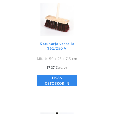
Katuharja varrella
361/250 V
Mitat:150 x 25 x 7,5 cm
17,37
€
alv. 0%
LISÄÄ
OSTOSKORIIN