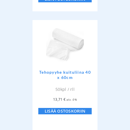
Tehopyyhe kuituliina 40
x 60cm
50kpl / rll
13,71
€
alv. 0%
LISÄÄ OSTOSKORIIN