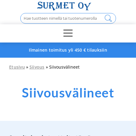
Skip
to
Haku:
content
Ilmainen toimitus yli 450 € tilauksiin
Etusivu
»
Siivous
» Siivousvälineet
Siivousvälineet