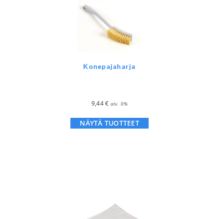
Konepajaharja
9,44
€
alv. 0%
NÄYTÄ TUOTTEET