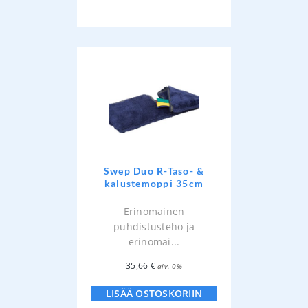
Swep Duo R-Taso- &
kalustemoppi 35cm
Erinomainen
puhdistusteho ja
erinomai...
35,66
€
alv. 0%
LISÄÄ OSTOSKORIIN