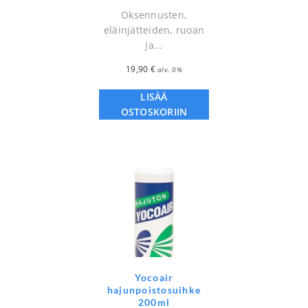
Oksennusten,
eläinjätteiden, ruoan
ja...
19,90
€
alv. 0%
LISÄÄ
OSTOSKORIIN
Yocoair
hajunpoistosuihke
200ml