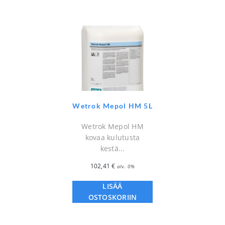
Wetrok Mepol HM 5L
Wetrok Mepol HM
kovaa kulutusta
kestä...
102,41
€
alv. 0%
LISÄÄ
OSTOSKORIIN