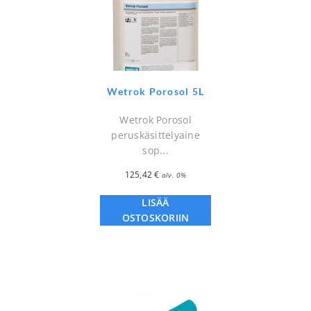
Wetrok Porosol 5L
Wetrok Porosol
peruskäsittelyaine
sop...
125,42
€
alv. 0%
LISÄÄ
OSTOSKORIIN