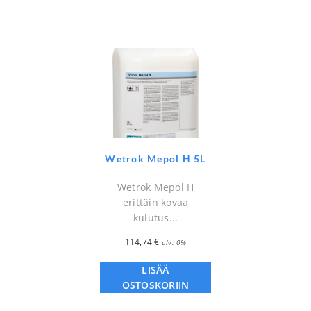
Wetrok Mepol H 5L
Wetrok Mepol H
erittäin kovaa
kulutus...
114,74
€
alv. 0%
LISÄÄ
OSTOSKORIIN