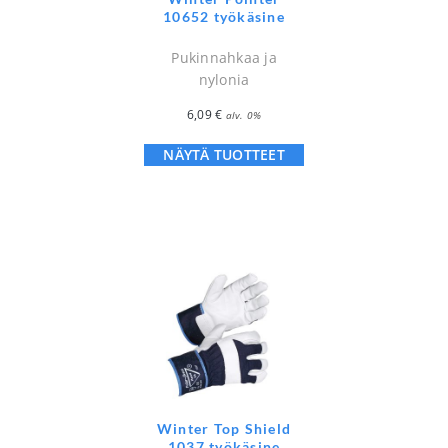
10652 työkäsine
Pukinnahkaa ja
nylonia
6,09
€
alv. 0%
NÄYTÄ TUOTTEET
Winter Top Shield
1037 työkäsine