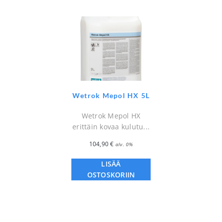
Wetrok Mepol HX 5L
Wetrok Mepol HX
erittäin kovaa kulutu...
104,90
€
alv. 0%
LISÄÄ
OSTOSKORIIN