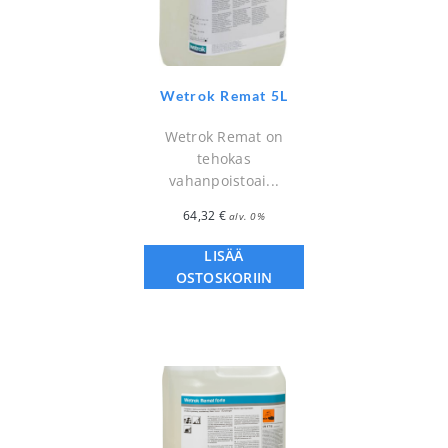
Wetrok Remat 5L
Wetrok Remat on
tehokas
vahanpoistoai...
64,32
€
alv. 0%
LISÄÄ
OSTOSKORIIN