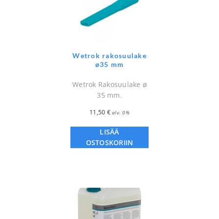
Wetrok rakosuulake
ø35 mm
Wetrok Rakosuulake ø
35 mm.
11,50
€
alv. 0%
LISÄÄ
OSTOSKORIIN