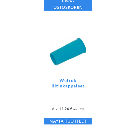
LISÄÄ
OSTOSKORIIN
Wetrok
liitinkappaleet
Alk.
11,24
€
alv. 0%
NÄYTÄ TUOTTEET