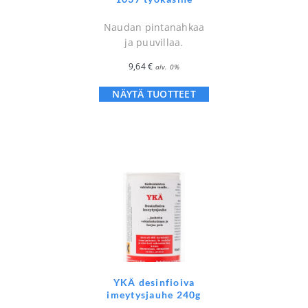
Naudan pintanahkaa
ja puuvillaa.
9,64
€
alv. 0%
NÄYTÄ TUOTTEET
YKÄ desinfioiva
imeytysjauhe 240g