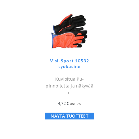
Visi-Sport 10532
työkäsine
Kuvioitua Pu-
pinnoitetta ja näkyvää
o...
4,72
€
alv. 0%
NÄYTÄ TUOTTEET