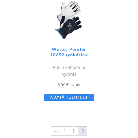
Winter Pointer
10652 työkäsine
Pukinnahkaa ja
nylonia
6,09
€
alv. 0%
NÄYTÄ TUOTTEET
←
1
2
3