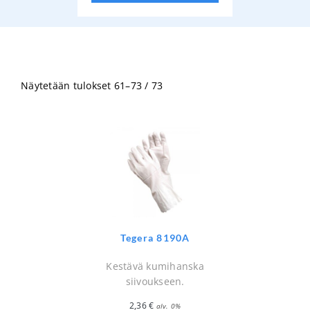
Näytetään tulokset 61–73 / 73
Tegera 8190A
Kestävä kumihanska
siivoukseen.
2,36
€
alv. 0%