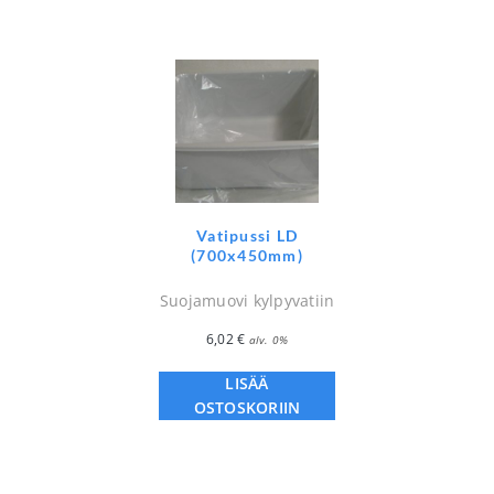
Vatipussi LD
(700x450mm)
Suojamuovi kylpyvatiin
6,02
€
alv. 0%
LISÄÄ
OSTOSKORIIN