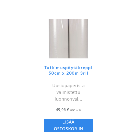
Tutkimuspöytäkreppi
50cm x 200m 3rll
Uusiopaperista
valmistettu
luonnonval...
49,96
€
alv. 0%
LISÄÄ
OSTOSKORIIN