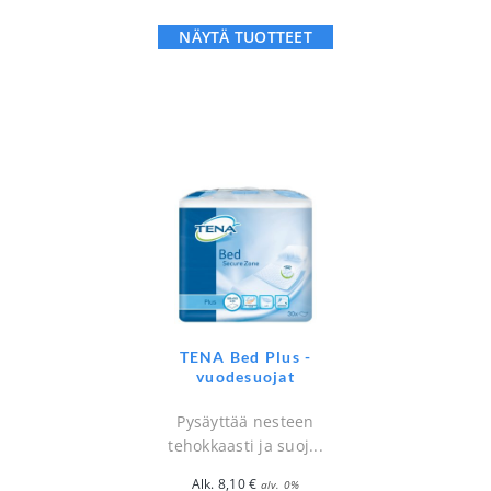
NÄYTÄ TUOTTEET
TENA Bed Plus -
vuodesuojat
Pysäyttää nesteen
tehokkaasti ja suoj...
Alk.
8,10
€
alv. 0%