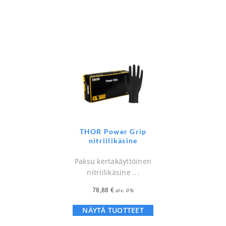
THOR Power Grip
nitriilikäsine
Paksu kertakäyttöinen
nitriilikäsine ...
78,88
€
alv. 0%
NÄYTÄ TUOTTEET