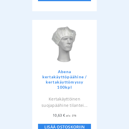
Abena
kertakäyttöpäähine /
kertakäyttömyssy
100kpl
Kertakäyttöinen
suojapäähine tilantei...
10,63
€
alv. 0%
LISÄÄ OSTOSKORIIN