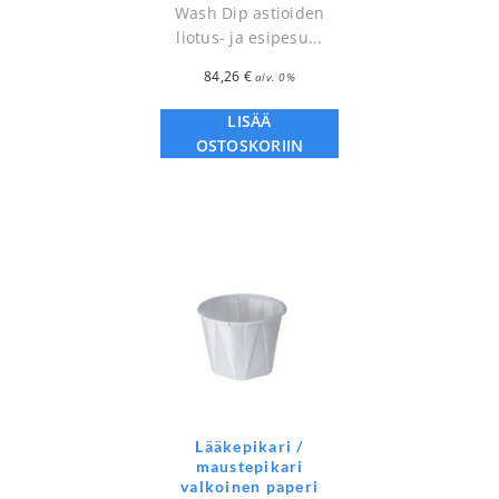
Wash Dip astioiden
liotus- ja esipesu...
84,26
€
alv. 0%
LISÄÄ
OSTOSKORIIN
Lääkepikari /
maustepikari
valkoinen paperi