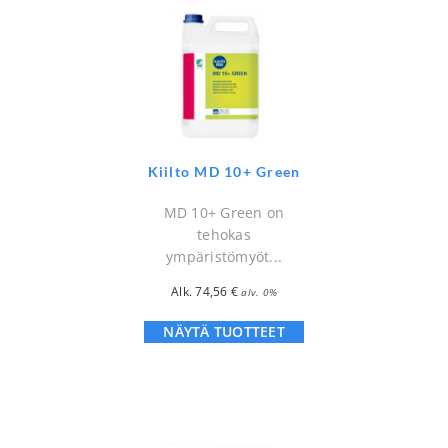
Kiilto MD 10+ Green
MD 10+ Green on
tehokas
ympäristömyöt...
Alk.
74,56
€
alv. 0%
NÄYTÄ TUOTTEET