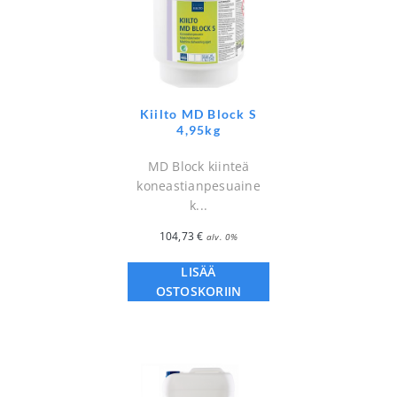
Kiilto MD Block S
4,95kg
MD Block kiinteä
koneastianpesuaine
k...
104,73
€
alv. 0%
LISÄÄ
OSTOSKORIIN