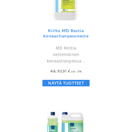
Kiilto MD Restia
koneastianpesuneste
MD Restia
nestemäinen
koneastianpesua...
Alk.
93,91
€
alv. 0%
NÄYTÄ TUOTTEET