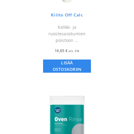
Kiilto Off Calc
Kalkki- ja
ruostesaostumien
poistoon ...
16,65
€
alv. 0%
LISÄÄ
OSTOSKORIIN