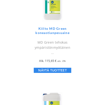
Kiilto MD Green
koneastianpesuaine
MD Green tehokas
ympäristönmyötäinen
...
Alk.
115,65
€
alv. 0%
NÄYTÄ TUOTTEET