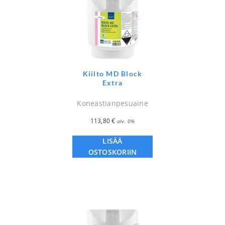
Kiilto MD Block
Extra
Koneastianpesuaine
113,80
€
alv. 0%
LISÄÄ
OSTOSKORIIN