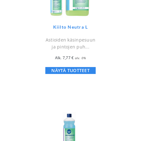
Kiilto Neutra L
Astioiden käsinpesuun
ja pintojen puh...
Alk.
7,77
€
alv. 0%
NÄYTÄ TUOTTEET