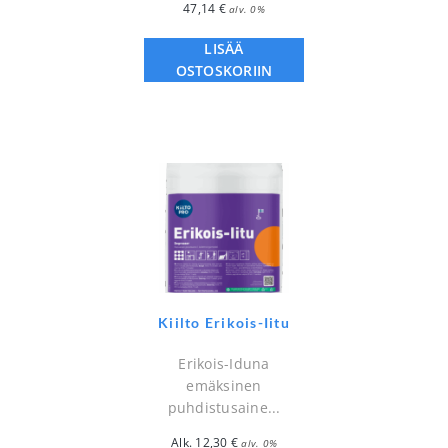
47,14
€
alv. 0%
LISÄÄ
OSTOSKORIIN
Kiilto Erikois-Iitu
Erikois-Iduna
emäksinen
puhdistusaine...
Alk.
12,30
€
alv. 0%