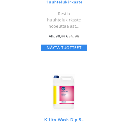
Huuhtelukirkaste
Restia
huuhtelukirkaste
nopeuttaa ast...
Alk.
90,44
€
alv. 0%
NÄYTÄ TUOTTEET
Kiilto Wash Dip 5L