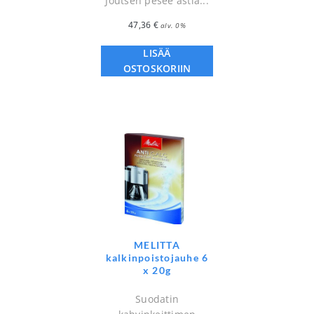
Joutsen pesee astia...
47,36
€
alv. 0%
LISÄÄ
OSTOSKORIIN
MELITTA
kalkinpoistojauhe 6
x 20g
Suodatin