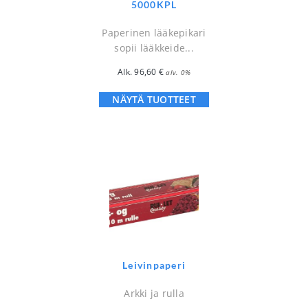
5000KPL
Paperinen lääkepikari
sopii lääkkeide...
Alk.
96,60
€
alv. 0%
NÄYTÄ TUOTTEET
Leivinpaperi
Arkki ja rulla