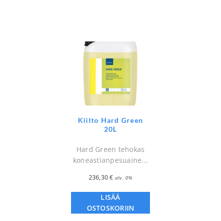
Kiilto Hard Green
20L
Hard Green tehokas
koneastianpesuaine...
236,30
€
alv. 0%
LISÄÄ
OSTOSKORIIN