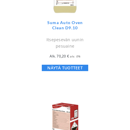
Suma Auto Oven
Clean D9.10
Itsepesevän uunin
pesuaine
Alk.
70,20
€
alv. 0%
NÄYTÄ TUOTTEET