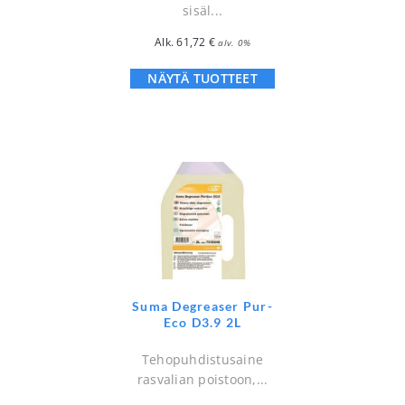
sisäl...
Alk.
61,72
€
alv. 0%
NÄYTÄ TUOTTEET
Suma Degreaser Pur-
Eco D3.9 2L
Tehopuhdistusaine
rasvalian poistoon,...