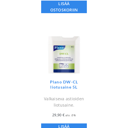
LISÄÄ
OSTOSKORIIN
Plano DW-CL
liotusaine 5L
Valkaiseva astioiden
liotusaine.
29,90
€
alv. 0%
LISÄÄ