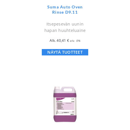
Suma Auto Oven
Rinse D9.11
Itsepesevän uunin
hapan huuhteluaine
Alk.
40,41
€
alv. 0%
NÄYTÄ TUOTTEET