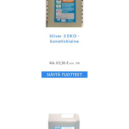
Silver 3 EKO -
konetiskiaine
Alk.
65,36
€
alv. 0%
NÄYTÄ TUOTTEET