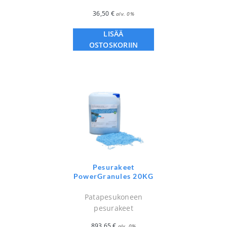
36,50
€
alv. 0%
LISÄÄ
OSTOSKORIIN
Pesurakeet
PowerGranules 20KG
Patapesukoneen
pesurakeet
893,65
€
alv. 0%