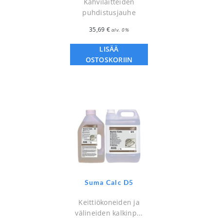
Kahvilaitteiden
puhdistusjauhe
35,69
€
alv. 0%
LISÄÄ
OSTOSKORIIN
Suma Calc D5
Keittiökoneiden ja
välineiden kalkinp...