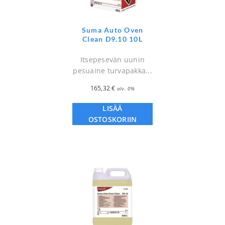
Suma Auto Oven
Clean D9.10 10L
Itsepesevän uunin
pesuaine turvapakka...
165,32
€
alv. 0%
LISÄÄ
OSTOSKORIIN