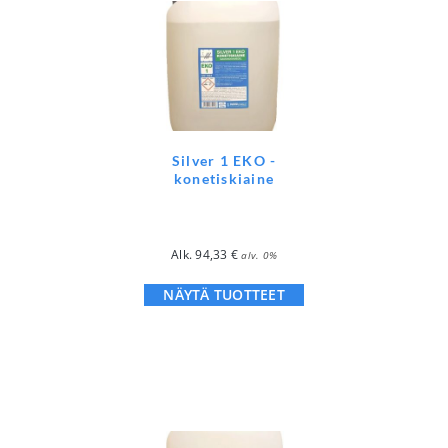
Silver 1 EKO -
konetiskiaine
Alk.
94,33
€
alv. 0%
NÄYTÄ TUOTTEET