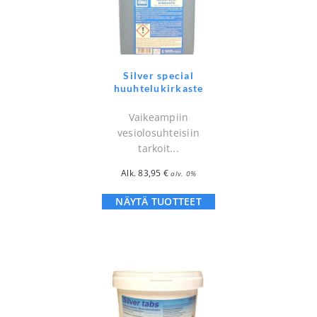
Silver special
huuhtelukirkaste
Vaikeampiin
vesiolosuhteisiin
tarkoit...
Alk.
83,95
€
alv. 0%
NÄYTÄ TUOTTEET