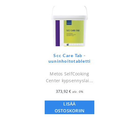
Scc Care Tab -
uuninhoitotabletti
Metos SelfCooking
Center kypsennyslai...
373,92
€
alv. 0%
LISÄÄ
OSTOSKORIIN