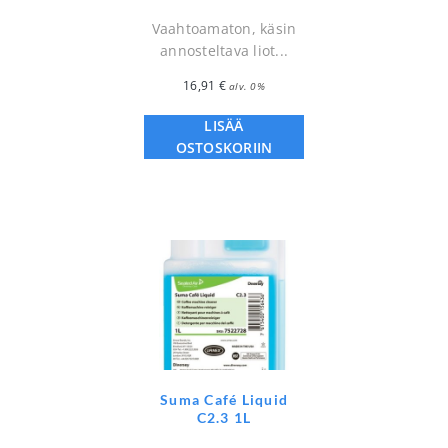
Vaahtoamaton, käsin
annosteltava liot...
16,91
€
alv. 0%
LISÄÄ
OSTOSKORIIN
Suma Café Liquid
C2.3 1L