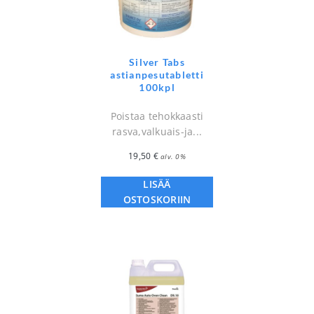
Silver Tabs
astianpesutabletti
100kpl
Poistaa tehokkaasti
rasva,valkuais-ja...
19,50
€
alv. 0%
LISÄÄ
OSTOSKORIIN