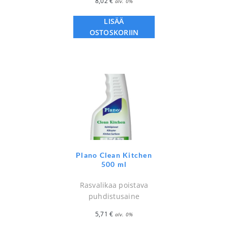
8,02
€
alv. 0%
LISÄÄ
OSTOSKORIIN
Plano Clean Kitchen
500 ml
Rasvalikaa poistava
puhdistusaine
5,71
€
alv. 0%