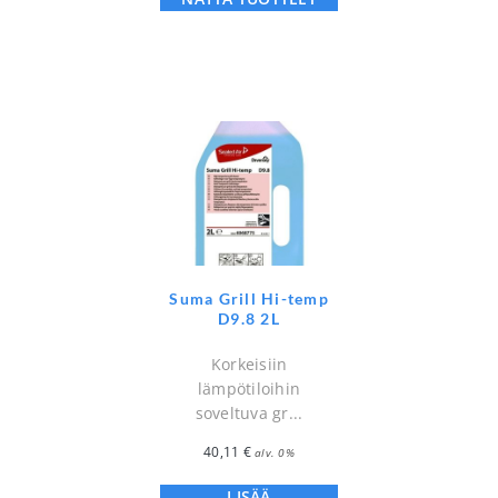
Suma Grill Hi-temp
D9.8 2L
Korkeisiin
lämpötiloihin
soveltuva gr...
40,11
€
alv. 0%
LISÄÄ