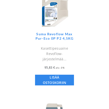
Suma Revoflow Max
Pur-Eco 0P P2 4,5KG
Kasettipesuaine
Revoflow-
järjestelmää...
95,83
€
alv. 0%
LISÄÄ
OSTOSKORIIN