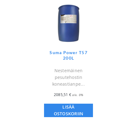
Suma Power T57
200L
Nestemäinen
pesutehostin
koneastianpe...
2085,51
€
alv. 0%
LISÄÄ
OSTOSKORIIN