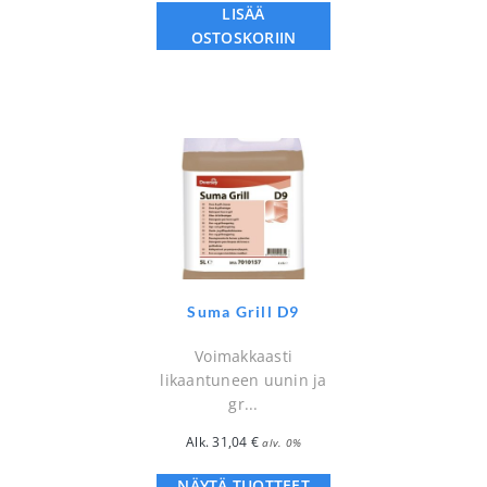
LISÄÄ
OSTOSKORIIN
Suma Grill D9
Voimakkaasti
likaantuneen uunin ja
gr...
Alk.
31,04
€
alv. 0%
NÄYTÄ TUOTTEET