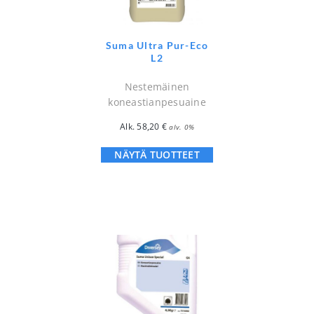
Suma Ultra Pur-Eco
L2
Nestemäinen
koneastianpesuaine
Alk.
58,20
€
alv. 0%
NÄYTÄ TUOTTEET