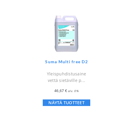
Suma Multi free D2
Yleispuhdistusaine
vettä sietäville p...
46,67
€
alv. 0%
NÄYTÄ TUOTTEET