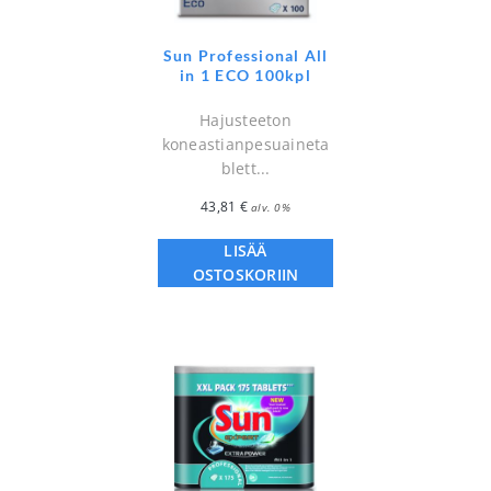
Sun Professional All
in 1 ECO 100kpl
Hajusteeton
koneastianpesuaineta
blett...
43,81
€
alv. 0%
LISÄÄ
OSTOSKORIIN