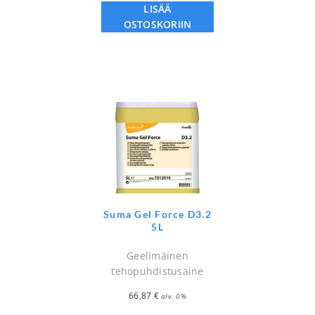
LISÄÄ
OSTOSKORIIN
Suma Gel Force D3.2
5L
Geelimäinen
tehopuhdistusaine
66,87
€
alv. 0%