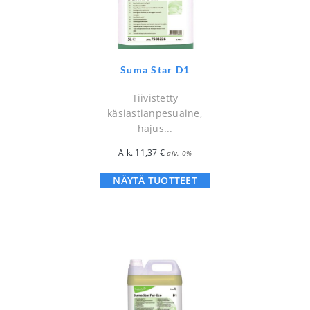
Suma Star D1
Tiivistetty
käsiastianpesuaine,
hajus...
Alk.
11,37
€
alv. 0%
NÄYTÄ TUOTTEET