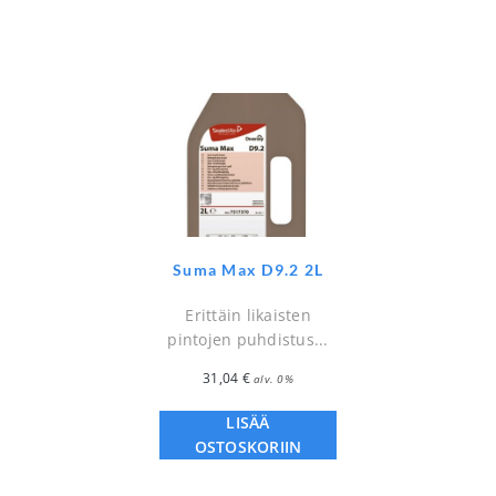
Suma Max D9.2 2L
Erittäin likaisten
pintojen puhdistus...
31,04
€
alv. 0%
LISÄÄ
OSTOSKORIIN